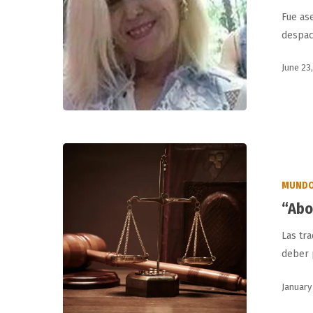
Fue as
despa
June 23
“Abogados
agresivos”?
Hit enter to search or ESC to close
MUND
“Abo
Las tr
deber 
January