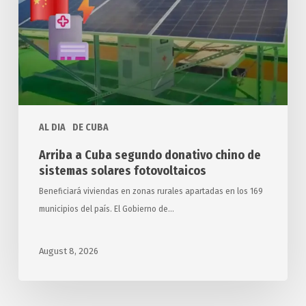
donativo
chino
de
sistemas
solares
fotovoltaicos
AL DIA
DE CUBA
Arriba a Cuba segundo donativo chino de
sistemas solares fotovoltaicos
Beneficiará viviendas en zonas rurales apartadas en los 169
municipios del país. El Gobierno de…
August 8, 2026