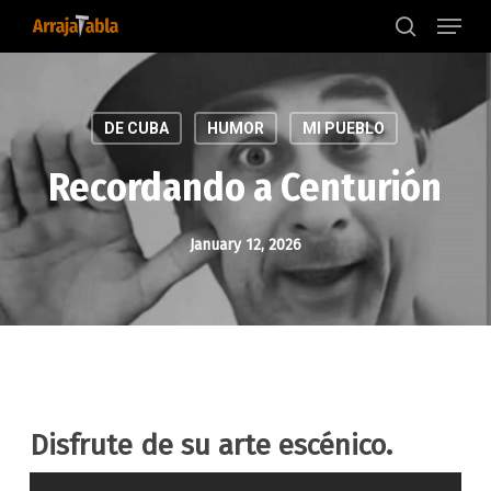
Menu
Skip
to
search
main
content
DE CUBA
HUMOR
MI PUEBLO
Recordando a Centurión
January 12, 2026
Disfrute de su arte escénico.