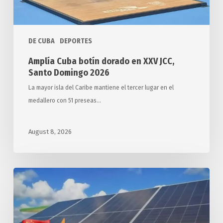
Domingo
2026
DE CUBA
DEPORTES
Amplía Cuba botín dorado en XXV JCC,
Santo Domingo 2026
La mayor isla del Caribe mantiene el tercer lugar en el
medallero con 51 preseas…
August 8, 2026
Arriba
a
Cuba
segundo