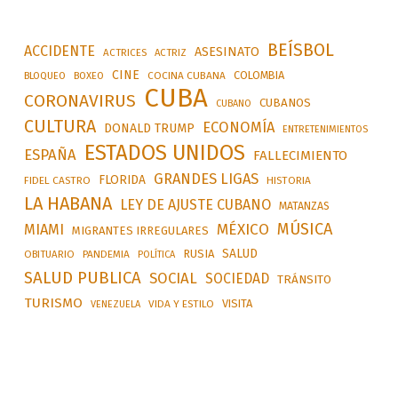
BEÍSBOL
ACCIDENTE
ASESINATO
ACTRICES
ACTRIZ
CINE
COLOMBIA
BLOQUEO
BOXEO
COCINA CUBANA
CUBA
CORONAVIRUS
CUBANOS
CUBANO
CULTURA
ECONOMÍA
DONALD TRUMP
ENTRETENIMIENTOS
ESTADOS UNIDOS
ESPAÑA
FALLECIMIENTO
GRANDES LIGAS
FLORIDA
FIDEL CASTRO
HISTORIA
LA HABANA
LEY DE AJUSTE CUBANO
MATANZAS
MÚSICA
MÉXICO
MIAMI
MIGRANTES IRREGULARES
SALUD
RUSIA
OBITUARIO
PANDEMIA
POLÍTICA
SALUD PUBLICA
SOCIAL
SOCIEDAD
TRÁNSITO
TURISMO
VISITA
VIDA Y ESTILO
VENEZUELA