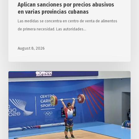
Aplican sanciones por precios abusivos
en varias provincias cubanas
Las medidas se concentra en centro de venta de alimentos
de primera necesidad. Las autoridades…
August 8, 2026
Amplía
Cuba
botín
dorado
en
XXV
JCC,
Santo