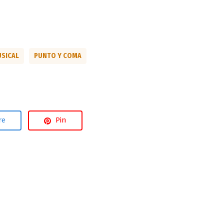
USICAL
PUNTO Y COMA
re
Pin