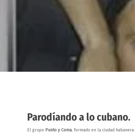
Parodíando a lo cubano.
Hit enter to search or ESC to close
El grupo
Punto y Coma
, formado en la ciudad habanera