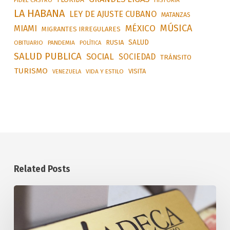
FIDEL CASTRO
HISTORIA
LA HABANA
LEY DE AJUSTE CUBANO
MATANZAS
MÚSICA
MÉXICO
MIAMI
MIGRANTES IRREGULARES
SALUD
RUSIA
OBITUARIO
PANDEMIA
POLÍTICA
SALUD PUBLICA
SOCIAL
SOCIEDAD
TRÁNSITO
TURISMO
VISITA
VIDA Y ESTILO
VENEZUELA
Related Posts
Tasa
Oficial
de