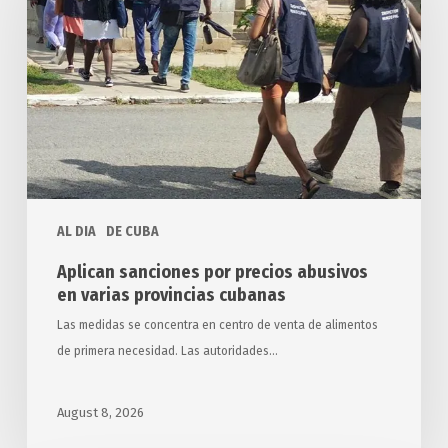
precios
abusivos
en
varias
provincias
cubanas
AL DIA
DE CUBA
Aplican sanciones por precios abusivos
en varias provincias cubanas
Las medidas se concentra en centro de venta de alimentos
de primera necesidad. Las autoridades…
August 8, 2026