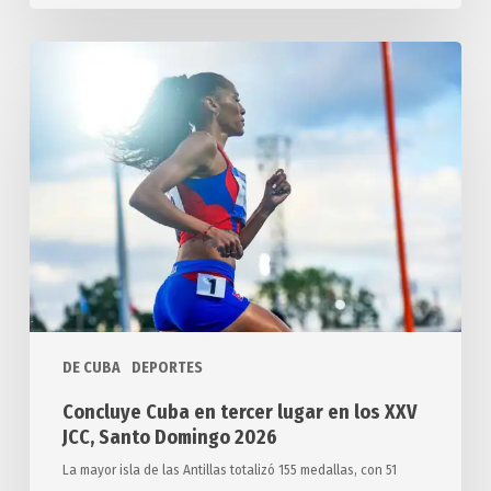
Concluye
Cuba
en
tercer
lugar
en
los
XXV
JCC,
Santo
Domingo
DE CUBA
DEPORTES
2026
Concluye Cuba en tercer lugar en los XXV
JCC, Santo Domingo 2026
La mayor isla de las Antillas totalizó 155 medallas, con 51