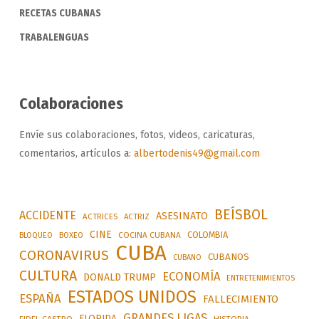
RECETAS CUBANAS
TRABALENGUAS
Colaboraciones
Envíe sus colaboraciones, fotos, videos, caricaturas,
comentarios, artículos a:
albertodenis49@gmail.com
BEÍSBOL
ACCIDENTE
ASESINATO
ACTRICES
ACTRIZ
CINE
COLOMBIA
BLOQUEO
BOXEO
COCINA CUBANA
CUBA
CORONAVIRUS
CUBANOS
CUBANO
CULTURA
ECONOMÍA
DONALD TRUMP
ENTRETENIMIENTOS
ESTADOS UNIDOS
ESPAÑA
FALLECIMIENTO
GRANDES LIGAS
FLORIDA