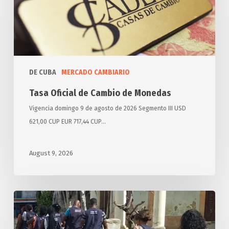
Cambio
de
Monedas
DE CUBA
MERCADO CAMBIARIO
Tasa Oficial de Cambio de Monedas
Vigencia domingo 9 de agosto de 2026 Segmento III USD
621,00 CUP EUR 717,44 CUP…
August 9, 2026
Aplican
sanciones
por