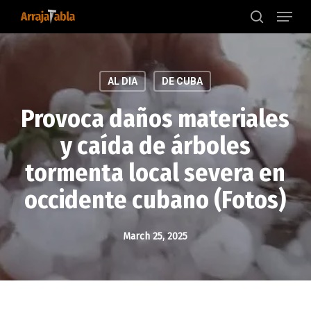
Menu
Skip
to
search
main
content
AL DIA
DE CUBA
Provoca daños materiales
y caída de árboles
tormenta local severa en
occidente cubano (Fotos)
March 25, 2025