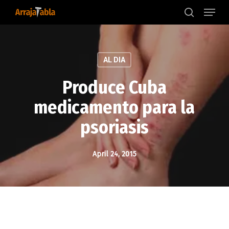
Menu
Skip
to
search
main
content
AL DIA
Produce Cuba
medicamento para la
psoriasis
April 24, 2015