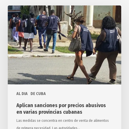
Aplican
sanciones
por
precios
abusivos
en
varias
provincias
cubanas
AL DIA
DE CUBA
Aplican sanciones por precios abusivos
en varias provincias cubanas
Las medidas se concentra en centro de venta de alimentos
de primera necesidad. Las autoridades…