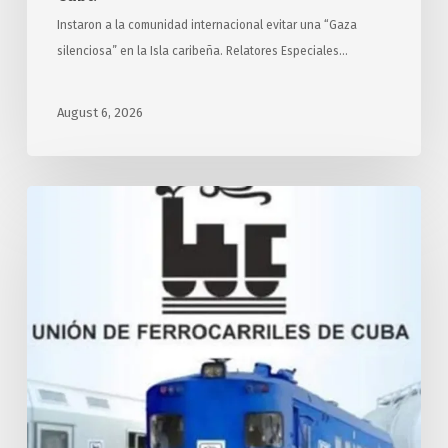
Instaron a la comunidad internacional evitar una “Gaza
silenciosa” en la Isla caribeña. Relatores Especiales…
August 6, 2026
Desarrollará
Cuba
transporte
ferroviario
con
apoyo
de
Rusia