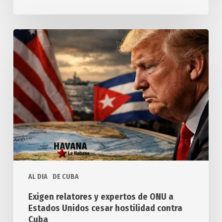
Exigen
relatores
y
expertos
de
ONU
a
Estados
Unidos
cesar
hostilidad
AL DIA
DE CUBA
contra
Cuba
Exigen relatores y expertos de ONU a
Estados Unidos cesar hostilidad contra
Cuba