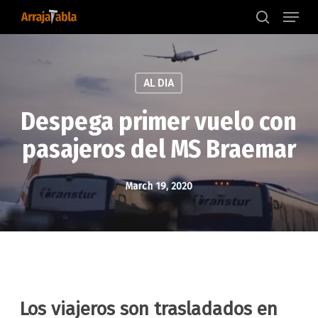
Menu
Skip
to
search
main
content
AL DIA
Despega primer vuelo con
pasajeros del MS Braemar
March 19, 2020
Los viajeros son trasladados en