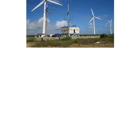
Hit enter to search or ESC to close