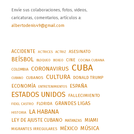
Envíe sus colaboraciones, fotos, videos,
caricaturas, comentarios, artículos a:
albertodenis49@gmail.com
ACCIDENTE
ASESINATO
ACTRICES
ACTRIZ
BEÍSBOL
CINE
BLOQUEO
BOXEO
COCINA CUBANA
CUBA
CORONAVIRUS
COLOMBIA
CULTURA
DONALD TRUMP
CUBANOS
CUBANO
ESPAÑA
ECONOMÍA
ENTRETENIMIENTOS
ESTADOS UNIDOS
FALLECIMIENTO
GRANDES LIGAS
FLORIDA
FIDEL CASTRO
LA HABANA
HISTORIA
LEY DE AJUSTE CUBANO
MIAMI
MATANZAS
MÚSICA
MÉXICO
MIGRANTES IRREGULARES