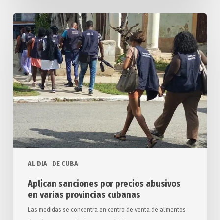
Aplican
sanciones
por
precios
abusivos
en
varias
provincias
cubanas
AL DIA
DE CUBA
Aplican sanciones por precios abusivos
en varias provincias cubanas
Las medidas se concentra en centro de venta de alimentos