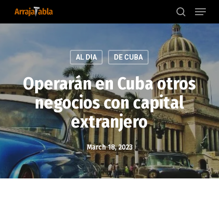
Menu
Skip
to
search
main
content
AL DIA
DE CUBA
Operarán en Cuba otros
negocios con capital
extranjero
March 18, 2023