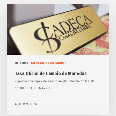
Tasa
Oficial
de
Cambio
de
Monedas
DE CUBA
MERCADO CAMBIARIO
Tasa Oficial de Cambio de Monedas
Vigencia domingo 9 de agosto de 2026 Segmento III USD
621,00 CUP EUR 717,44 CUP…
August 9, 2026