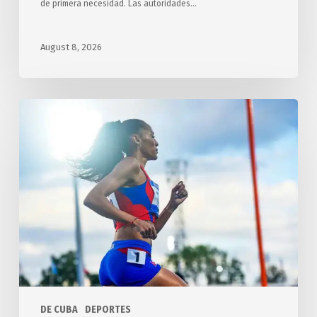
de primera necesidad. Las autoridades…
August 8, 2026
Concluye
Cuba
en
tercer
lugar
en
los
XXV
JCC,
Santo
Domingo
DE CUBA
DEPORTES
2026