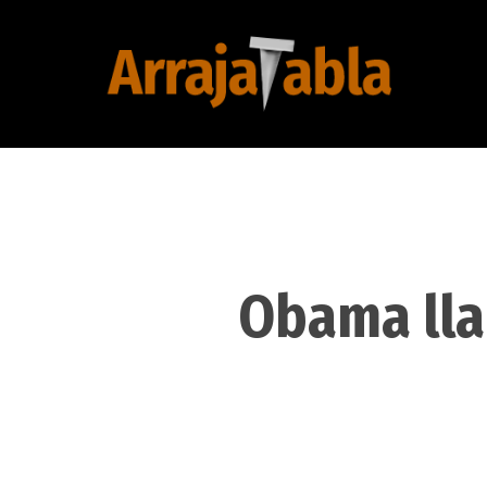
Skip
to
main
content
Obama lla