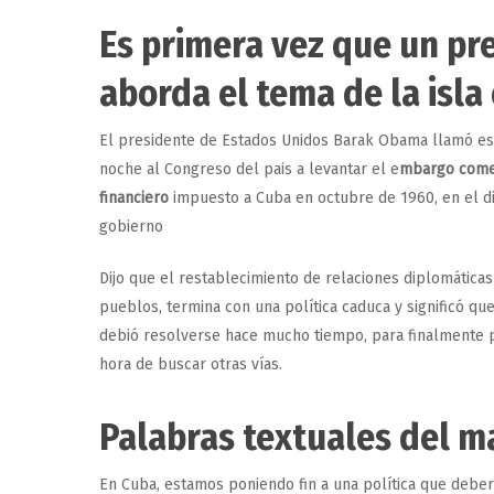
Es primera vez que un p
aborda el tema de la isla
El presidente de Estados Unidos Barak Obama llamó es
noche al Congreso del pais a levantar el e
mbargo comer
financiero
impuesto a Cuba en octubre de 1960, en el d
gobierno
Dijo que el restablecimiento de relaciones diplomática
pueblos, termina con una política caduca y significó que
debió resolverse hace mucho tiempo, para finalmente 
hora de buscar otras vías.
Palabras textuales del m
Hit enter to search or ESC to close
En Cuba, estamos poniendo fin a una política que debe