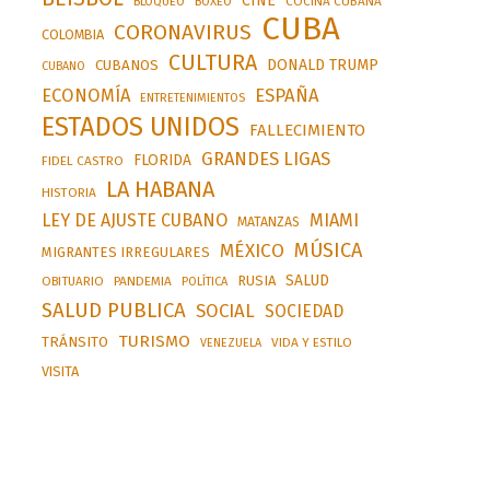
CINE
BLOQUEO
BOXEO
COCINA CUBANA
CUBA
CORONAVIRUS
COLOMBIA
CULTURA
DONALD TRUMP
CUBANOS
CUBANO
ESPAÑA
ECONOMÍA
ENTRETENIMIENTOS
ESTADOS UNIDOS
FALLECIMIENTO
GRANDES LIGAS
FLORIDA
FIDEL CASTRO
LA HABANA
HISTORIA
LEY DE AJUSTE CUBANO
MIAMI
MATANZAS
MÚSICA
MÉXICO
MIGRANTES IRREGULARES
SALUD
RUSIA
OBITUARIO
PANDEMIA
POLÍTICA
SALUD PUBLICA
SOCIAL
SOCIEDAD
TURISMO
TRÁNSITO
VIDA Y ESTILO
VENEZUELA
VISITA