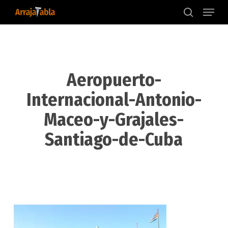
Menu
Skip
to
search
main
content
Aeropuerto-
Internacional-Antonio-
Maceo-y-Grajales-
Santiago-de-Cuba