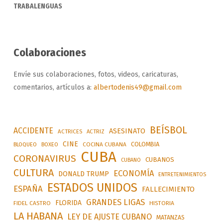
TRABALENGUAS
Colaboraciones
Envíe sus colaboraciones, fotos, videos, caricaturas,
comentarios, artículos a:
albertodenis49@gmail.com
BEÍSBOL
ACCIDENTE
ASESINATO
ACTRICES
ACTRIZ
CINE
COLOMBIA
BLOQUEO
BOXEO
COCINA CUBANA
CUBA
CORONAVIRUS
CUBANOS
CUBANO
CULTURA
ECONOMÍA
DONALD TRUMP
ENTRETENIMIENTOS
ESTADOS UNIDOS
ESPAÑA
FALLECIMIENTO
GRANDES LIGAS
FLORIDA
FIDEL CASTRO
HISTORIA
LA HABANA
LEY DE AJUSTE CUBANO
MATANZAS