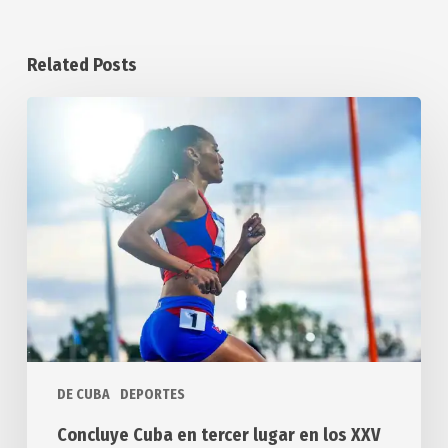
Related Posts
Concluye
Cuba
en
tercer
lugar
en
los
XXV
JCC,
Santo
Domingo
DE CUBA
DEPORTES
2026
Concluye Cuba en tercer lugar en los XXV