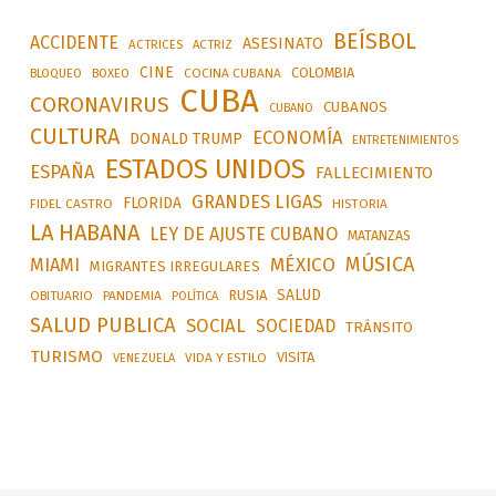
BEÍSBOL
ACCIDENTE
ASESINATO
ACTRICES
ACTRIZ
CINE
COLOMBIA
BLOQUEO
BOXEO
COCINA CUBANA
CUBA
CORONAVIRUS
CUBANOS
CUBANO
CULTURA
ECONOMÍA
DONALD TRUMP
ENTRETENIMIENTOS
ESTADOS UNIDOS
ESPAÑA
FALLECIMIENTO
GRANDES LIGAS
FLORIDA
FIDEL CASTRO
HISTORIA
LA HABANA
LEY DE AJUSTE CUBANO
MATANZAS
MÚSICA
MÉXICO
MIAMI
MIGRANTES IRREGULARES
SALUD
RUSIA
OBITUARIO
PANDEMIA
POLÍTICA
SALUD PUBLICA
SOCIAL
SOCIEDAD
TRÁNSITO
TURISMO
VISITA
VIDA Y ESTILO
VENEZUELA