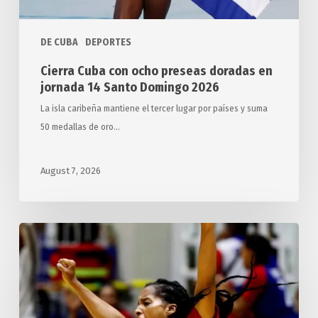
Domingo
2026
DE CUBA
DEPORTES
Cierra Cuba con ocho preseas doradas en
jornada 14 Santo Domingo 2026
La isla caribeña mantiene el tercer lugar por países y suma
50 medallas de oro…
August 7, 2026
Suma
Cuba
42
preseas
de