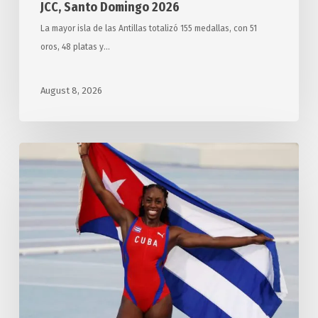
JCC, Santo Domingo 2026
La mayor isla de las Antillas totalizó 155 medallas, con 51
oros, 48 platas y…
August 8, 2026
Cierra
Cuba
con
ocho
preseas
doradas
en
jornada
14
Santo