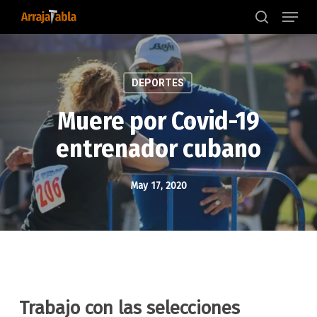
Menu
Skip
to
search
main
content
DEPORTES
Muere por Covid-19
entrenador cubano
May 17, 2020
Trabajo con las selecciones