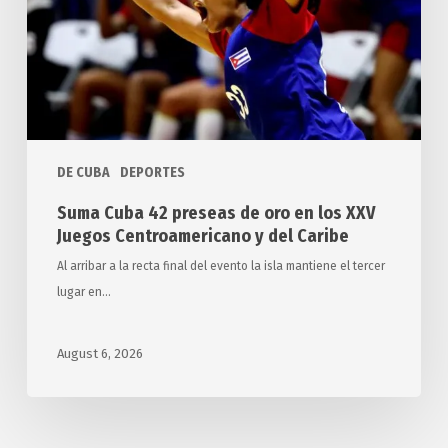
oro
en
los
XXV
Juegos
Centroamericano
y
DE CUBA
DEPORTES
del
Suma Cuba 42 preseas de oro en los XXV
Caribe
Juegos Centroamericano y del Caribe
Al arribar a la recta final del evento la isla mantiene el tercer
lugar en…
August 6, 2026