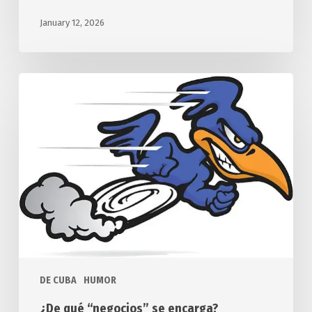
January 12, 2026
¿De
qué
“negocios”
se
encarga?
DE CUBA
HUMOR
¿De qué “negocios” se encarga?