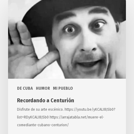
Recordando
a
Centurión
DE CUBA
HUMOR
MI PUEBLO
Recordando a Centurión
Disfrute de su arte escénico. https://youtu.be/yKCALI8JSb0?
list=RDyKCALI8JSb0 https://arrajatabla.net/muere-el-
comediante-cubano-centurion/