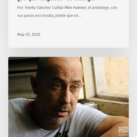
Por: Yoerky Sánchez Cuéllar Mike Hammer, el andariego, con
sus pasos nos insulta, pelele que no…
May 25, 2025
Los
90,
un
viaje
a
España,
Trump
y
…