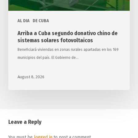
fotovoltaicos
AL DIA
DE CUBA
Arriba a Cuba segundo donativo chino de
sistemas solares fotovoltaicos
Beneficiará viviendas en zonas rurales apartadas en los 169
municipios del país. El Gobierno de…
August 8, 2026
Leave a Reply
You must be
logged in
to post a comment.