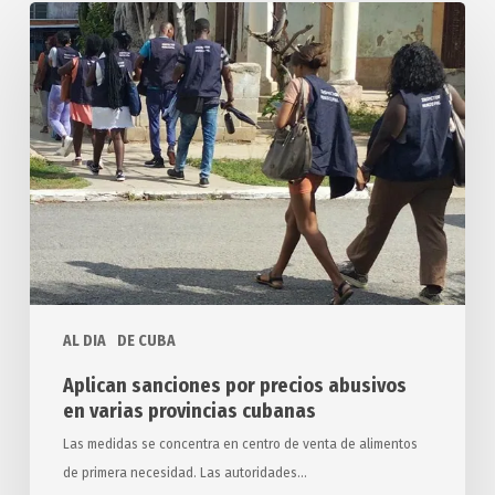
Aplican
sanciones
por
precios
abusivos
en
varias
provincias
cubanas
AL DIA
DE CUBA
Aplican sanciones por precios abusivos
en varias provincias cubanas
Las medidas se concentra en centro de venta de alimentos
de primera necesidad. Las autoridades…