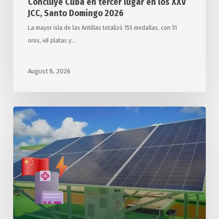
Concluye Cuba en tercer lugar en los XXV
JCC, Santo Domingo 2026
La mayor isla de las Antillas totalizó 155 medallas, con 51
oros, 48 platas y…
August 8, 2026
Arriba
a
Cuba
segundo
donativo
chino
de
sistemas
solares