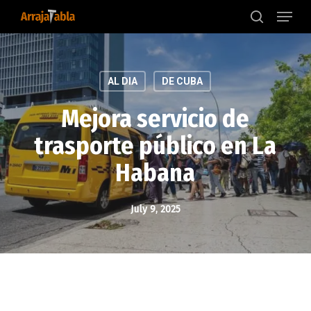
Menu
Skip
to
search
main
content
AL DIA
DE CUBA
Mejora servicio de
trasporte público en La
Habana
July 9, 2025