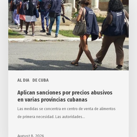
por
precios
abusivos
en
varias
provincias
cubanas
AL DIA
DE CUBA
Aplican sanciones por precios abusivos
en varias provincias cubanas
Las medidas se concentra en centro de venta de alimentos
de primera necesidad. Las autoridades…
August 8, 2026