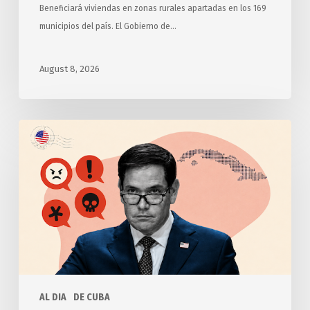
Beneficiará viviendas en zonas rurales apartadas en los 169
municipios del país. El Gobierno de…
August 8, 2026
Anuncia
Estados
Unidos
otras
medidas
punitivas
contra
Cuba
AL DIA
DE CUBA