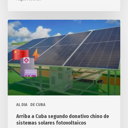
Arriba
a
Cuba
segundo
donativo
chino
de
sistemas
solares
fotovoltaicos
AL DIA
DE CUBA
Arriba a Cuba segundo donativo chino de
sistemas solares fotovoltaicos