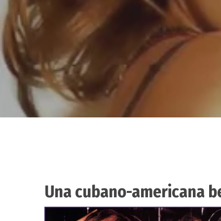
Una cubano-americana be
Hit enter to search or ESC to close