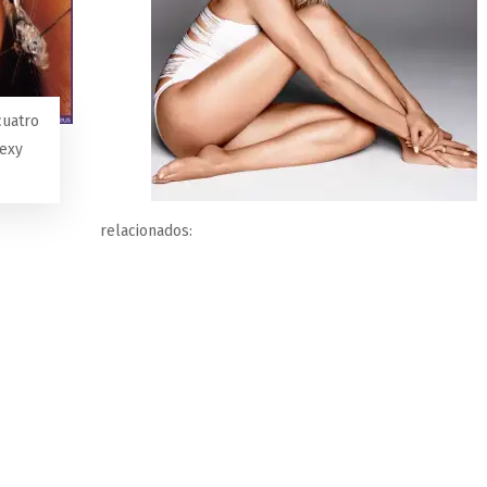
cuatro
sexy
relacionados: