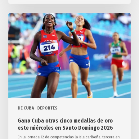
Gana
Cuba
otras
cinco
medallas
de
oro
este
miércoles
en
Santo
Domingo
DE CUBA
DEPORTES
2026
Gana Cuba otras cinco medallas de oro
este miércoles en Santo Domingo 2026
En la jornada 12 de competencias la Isla caribeña, tercera en