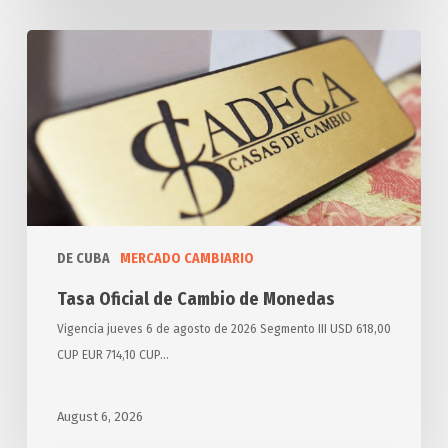
Tasa
Oficial
de
Cambio
de
Monedas
DE CUBA
MERCADO CAMBIARIO
Tasa Oficial de Cambio de Monedas
Vigencia jueves 6 de agosto de 2026 Segmento III USD 618,00
CUP EUR 714,10 CUP…
August 6, 2026