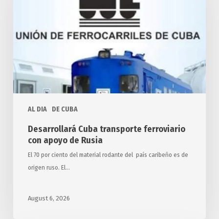
ferroviario
con
apoyo
de
Rusia
AL DIA
DE CUBA
Desarrollará Cuba transporte ferroviario
con apoyo de Rusia
El 70 por ciento del material rodante del país caribeño es de
origen ruso. El…
August 6, 2026