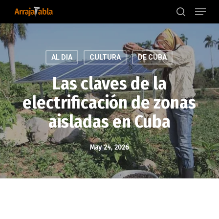
Menu
Skip
to
search
main
content
AL DIA
CULTURA
DE CUBA
Las claves de la
electrificación de zonas
aisladas en Cuba
May 24, 2026