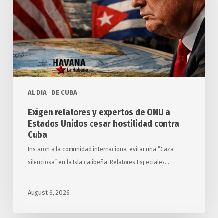
de
ONU
a
Estados
Unidos
cesar
hostilidad
AL DIA
DE CUBA
contra
Cuba
Exigen relatores y expertos de ONU a
Estados Unidos cesar hostilidad contra
Cuba
Instaron a la comunidad internacional evitar una “Gaza
silenciosa” en la Isla caribeña. Relatores Especiales…
August 6, 2026