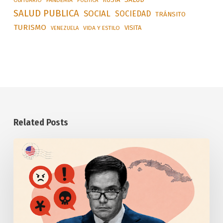
OBITUARIO
PANDEMIA
POLÍTICA
SALUD PUBLICA
SOCIAL
SOCIEDAD
TRÁNSITO
TURISMO
VISITA
VIDA Y ESTILO
VENEZUELA
Related Posts
Anuncia
Estados
Unidos
otras
medidas
punitivas
contra