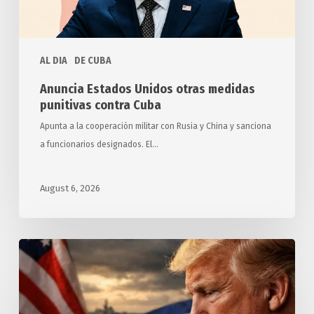
Cuba
AL DIA
DE CUBA
Anuncia Estados Unidos otras medidas
punitivas contra Cuba
Apunta a la cooperación militar con Rusia y China y sanciona
a funcionarios designados. El…
August 6, 2026
Exigen
relatores
y
expertos