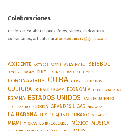
Colaboraciones
Envíe sus colaboraciones, fotos, videos, caricaturas,
comentarios, artículos a:
albertodenis49@gmail.com
BEÍSBOL
ACCIDENTE
ASESINATO
ACTRICES
ACTRIZ
CINE
COLOMBIA
BLOQUEO
BOXEO
COCINA CUBANA
CUBA
CORONAVIRUS
CUBANOS
CUBANO
CULTURA
ECONOMÍA
DONALD TRUMP
ENTRETENIMIENTOS
ESTADOS UNIDOS
ESPAÑA
FALLECIMIENTO
GRANDES LIGAS
FLORIDA
FIDEL CASTRO
HISTORIA
LA HABANA
LEY DE AJUSTE CUBANO
MATANZAS
MÚSICA
MÉXICO
MIAMI
MIGRANTES IRREGULARES
SALUD
RUSIA