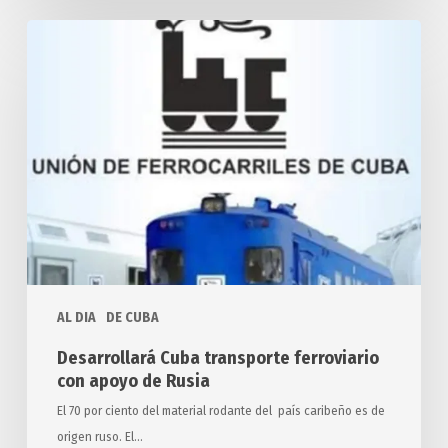
Desarrollará
Cuba
transporte
ferroviario
con
apoyo
de
Rusia
AL DIA
DE CUBA
Desarrollará Cuba transporte ferroviario
con apoyo de Rusia
El 70 por ciento del material rodante del país caribeño es de
origen ruso. El…