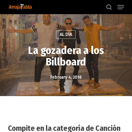
Menu
Skip
to
search
main
content
AL DIA
La gozadera a los
Billboard
February 4, 2016
Compite en la categoría de Canción