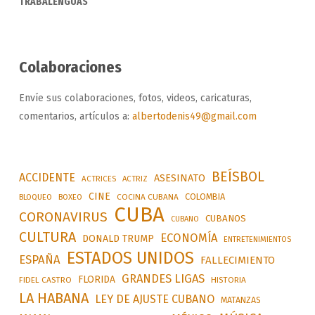
TRABALENGUAS
Colaboraciones
Envíe sus colaboraciones, fotos, videos, caricaturas,
comentarios, artículos a:
albertodenis49@gmail.com
BEÍSBOL
ACCIDENTE
ASESINATO
ACTRICES
ACTRIZ
CINE
COLOMBIA
BLOQUEO
BOXEO
COCINA CUBANA
CUBA
CORONAVIRUS
CUBANOS
CUBANO
CULTURA
ECONOMÍA
DONALD TRUMP
ENTRETENIMIENTOS
ESTADOS UNIDOS
ESPAÑA
FALLECIMIENTO
GRANDES LIGAS
FLORIDA
FIDEL CASTRO
HISTORIA
LA HABANA
LEY DE AJUSTE CUBANO
MATANZAS