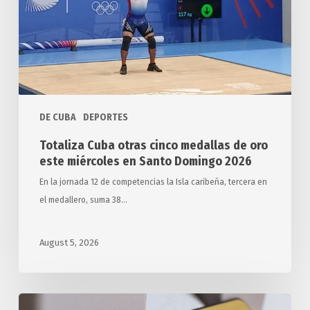
de
oro
este
miércoles
en
Santo
Domingo
DE CUBA
DEPORTES
2026
Totaliza Cuba otras cinco medallas de oro
este miércoles en Santo Domingo 2026
En la jornada 12 de competencias la Isla caribeña, tercera en
el medallero, suma 38…
August 5, 2026
Tasa