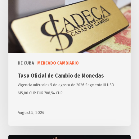
Oficial
de
Cambio
de
Monedas
DE CUBA
MERCADO CAMBIARIO
Tasa Oficial de Cambio de Monedas
Vigencia miércoles 5 de agosto de 2026 Segmento III USD
615,00 CUP EUR 708,54 CUP…
August 5, 2026
Domina