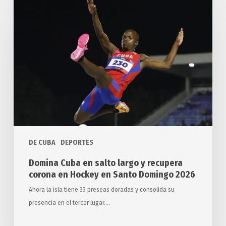
Cuba
en
salto
largo
y
recupera
corona
en
Hockey
en
DE CUBA
DEPORTES
Santo
Domingo
Domina Cuba en salto largo y recupera
2026
corona en Hockey en Santo Domingo 2026
Ahora la isla tiene 33 preseas doradas y consolida su
presencia en el tercer lugar.…