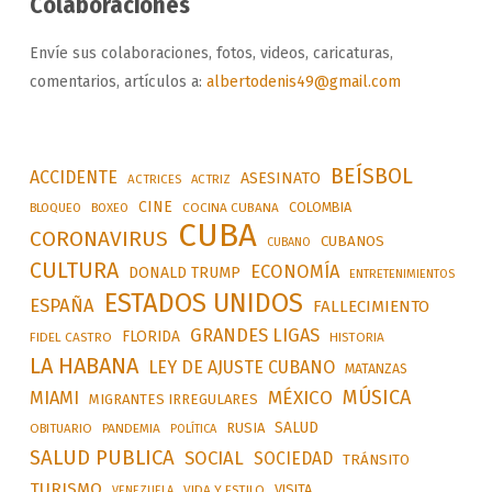
Colaboraciones
Envíe sus colaboraciones, fotos, videos, caricaturas,
comentarios, artículos a:
albertodenis49@gmail.com
BEÍSBOL
ACCIDENTE
ASESINATO
ACTRICES
ACTRIZ
CINE
COLOMBIA
BLOQUEO
BOXEO
COCINA CUBANA
CUBA
CORONAVIRUS
CUBANOS
CUBANO
CULTURA
ECONOMÍA
DONALD TRUMP
ENTRETENIMIENTOS
ESTADOS UNIDOS
ESPAÑA
FALLECIMIENTO
GRANDES LIGAS
FLORIDA
FIDEL CASTRO
HISTORIA
LA HABANA
LEY DE AJUSTE CUBANO
MATANZAS
MÚSICA
MÉXICO
MIAMI
MIGRANTES IRREGULARES
SALUD
RUSIA
OBITUARIO
PANDEMIA
POLÍTICA
SALUD PUBLICA
SOCIAL
SOCIEDAD
TRÁNSITO
TURISMO
VISITA
VIDA Y ESTILO
VENEZUELA