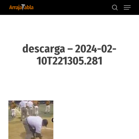
Menu
Skip
to
search
main
content
descarga – 2024-02-
10T221305.281