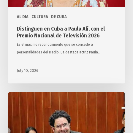
Nacional
de
AL DIA
CULTURA
DE CUBA
Televisión
2026
Distinguen en Cuba a Paula Alí, con el
Premio Nacional de Televisión 2026
Es el máximo reconocimiento que se concede a
personalidades del medio. La destaca actriz Paula…
July 10, 2026
Alerta
líder
opositor
sobre
visos