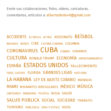
Envíe sus colaboraciones, fotos, videos, caricaturas,
comentarios, artículos a:
albertodenis49@gmail.com
BEÍSBOL
ACCIDENTE
ASESINATO
ACTRICES
ACTRIZ
CINE
COLOMBIA
BLOQUEO
BOXEO
COCINA CUBANA
CUBA
CORONAVIRUS
CUBANOS
CUBANO
CULTURA
ECONOMÍA
DONALD TRUMP
ENTRETENIMIENTOS
ESTADOS UNIDOS
ESPAÑA
FALLECIMIENTO
GRANDES LIGAS
FLORIDA
FIDEL CASTRO
HISTORIA
LA HABANA
LEY DE AJUSTE CUBANO
MATANZAS
MÚSICA
MÉXICO
MIAMI
MIGRANTES IRREGULARES
SALUD
RUSIA
OBITUARIO
PANDEMIA
POLÍTICA
SALUD PUBLICA
SOCIAL
SOCIEDAD
TRÁNSITO
TURISMO
VISITA
VIDA Y ESTILO
VENEZUELA