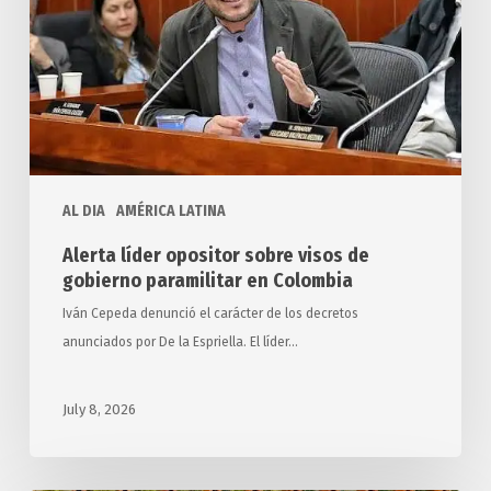
de
gobierno
paramilitar
en
Colombia
AL DIA
AMÉRICA LATINA
Alerta líder opositor sobre visos de
gobierno paramilitar en Colombia
Iván Cepeda denunció el carácter de los decretos
anunciados por De la Espriella. El líder…
July 8, 2026