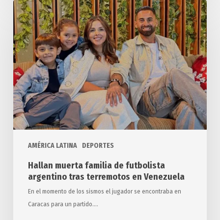
Hallan
muerta
familia
de
futbolista
argentino
tras
terremotos
en
Venezuela
AMÉRICA LATINA
DEPORTES
Hallan muerta familia de futbolista
argentino tras terremotos en Venezuela
En el momento de los sismos el jugador se encontraba en
Caracas para un partido.…