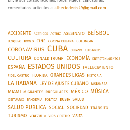
Envíe sus colaboraciones, fotos, videos, caricaturas,
comentarios, artículos a:
albertodenis49@gmail.com
BEÍSBOL
ACCIDENTE
ASESINATO
ACTRICES
ACTRIZ
CINE
COLOMBIA
BLOQUEO
BOXEO
COCINA CUBANA
CUBA
CORONAVIRUS
CUBANOS
CUBANO
CULTURA
ECONOMÍA
DONALD TRUMP
ENTRETENIMIENTOS
ESTADOS UNIDOS
ESPAÑA
FALLECIMIENTO
GRANDES LIGAS
FLORIDA
FIDEL CASTRO
HISTORIA
LA HABANA
LEY DE AJUSTE CUBANO
MATANZAS
MÚSICA
MÉXICO
MIAMI
MIGRANTES IRREGULARES
SALUD
RUSIA
OBITUARIO
PANDEMIA
POLÍTICA
SALUD PUBLICA
SOCIAL
SOCIEDAD
TRÁNSITO
TURISMO
VISITA
VIDA Y ESTILO
VENEZUELA