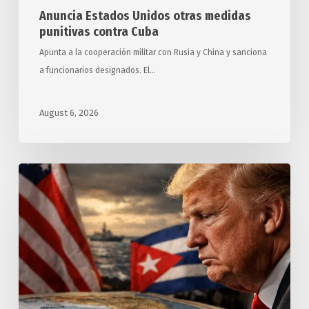
Anuncia Estados Unidos otras medidas
punitivas contra Cuba
Apunta a la cooperación militar con Rusia y China y sanciona
a funcionarios designados. El…
August 6, 2026
Exigen
relatores
y
expertos
de
ONU
a
Estados