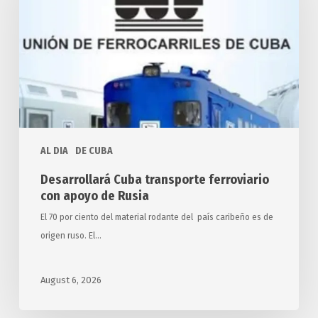
ferroviario
con
apoyo
de
Rusia
AL DIA
DE CUBA
Desarrollará Cuba transporte ferroviario
con apoyo de Rusia
El 70 por ciento del material rodante del país caribeño es de
origen ruso. El…
August 6, 2026