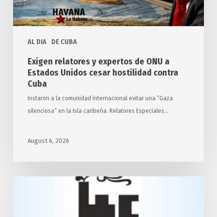
Unidos
cesar
hostilidad
AL DIA
DE CUBA
contra
Cuba
Exigen relatores y expertos de ONU a
Estados Unidos cesar hostilidad contra
Cuba
Instaron a la comunidad internacional evitar una “Gaza
silenciosa” en la Isla caribeña. Relatores Especiales…
August 6, 2026
Desarrollará
Cuba
transporte