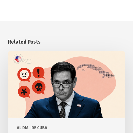
Related Posts
Anuncia
Estados
Unidos
otras
medidas
punitivas
contra
Cuba
AL DIA
DE CUBA