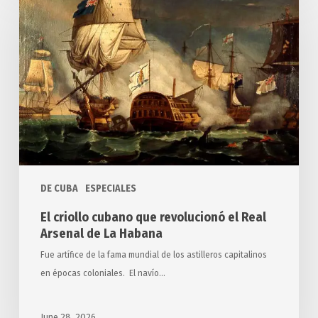
criollo
cubano
que
revolucionó
el
Real
Arsenal
de
La
Habana
DE CUBA
ESPECIALES
El criollo cubano que revolucionó el Real
Arsenal de La Habana
Fue artífice de la fama mundial de los astilleros capitalinos
en épocas coloniales. El navío…
June 28, 2026