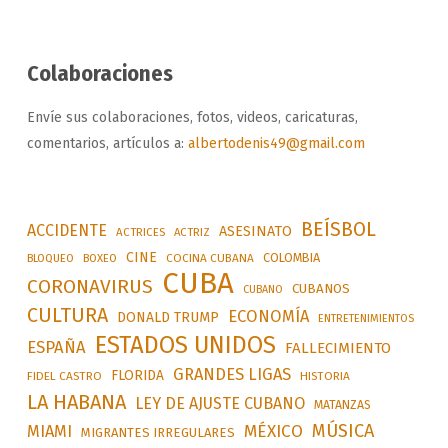
Colaboraciones
Envíe sus colaboraciones, fotos, videos, caricaturas,
comentarios, artículos a:
albertodenis49@gmail.com
BEÍSBOL
ACCIDENTE
ASESINATO
ACTRICES
ACTRIZ
CINE
COLOMBIA
BLOQUEO
BOXEO
COCINA CUBANA
CUBA
CORONAVIRUS
CUBANOS
CUBANO
CULTURA
ECONOMÍA
DONALD TRUMP
ENTRETENIMIENTOS
ESTADOS UNIDOS
ESPAÑA
FALLECIMIENTO
GRANDES LIGAS
FLORIDA
FIDEL CASTRO
HISTORIA
LA HABANA
LEY DE AJUSTE CUBANO
MATANZAS
MÚSICA
MÉXICO
MIAMI
MIGRANTES IRREGULARES