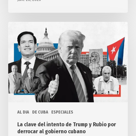
La
clave
del
intento
de
Trump
y
Rubio
por
derrocar
al
AL DIA
DE CUBA
ESPECIALES
gobierno
cubano
La clave del intento de Trump y Rubio por
derrocar al gobierno cubano