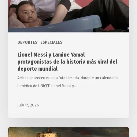
de
la
historia
más
viral
DEPORTES
ESPECIALES
del
deporte
Lionel Messi y Lamine Yamal
mundial
protagonistas de la historia más viral del
deporte mundial
Ambos aparecen en una foto tomada durante un calendario
benéfico de UNICEF Lionel Messi y…
July 17, 2026
El