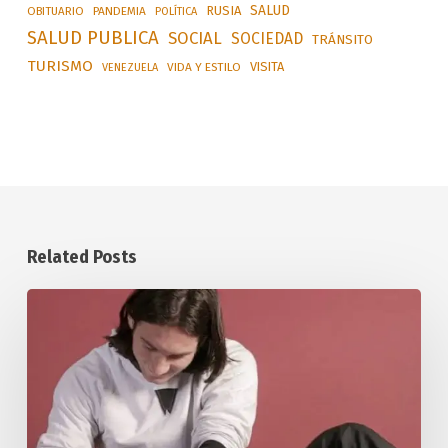
SALUD
RUSIA
OBITUARIO
PANDEMIA
POLÍTICA
SALUD PUBLICA
SOCIAL
SOCIEDAD
TRÁNSITO
TURISMO
VISITA
VIDA Y ESTILO
VENEZUELA
Related Posts
Lionel
Messi
y
Lamine
Yamal
protagonistas