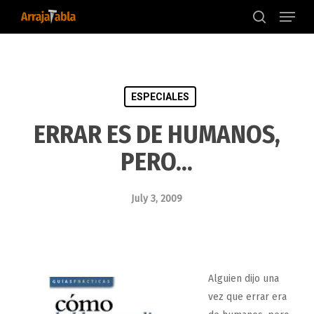
Menu
Skip
to
search
main
content
ESPECIALES
ERRAR ES DE HUMANOS,
PERO…
July 3, 2009
Alguien dijo una
vez que errar era