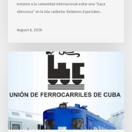
Instaron a la comunidad internacional evitar una “Gaza
silenciosa” en la Isla caribeña. Relatores Especiales…
August 6, 2026
Desarrollará
Cuba
transporte
ferroviario
con
apoyo
de
Rusia