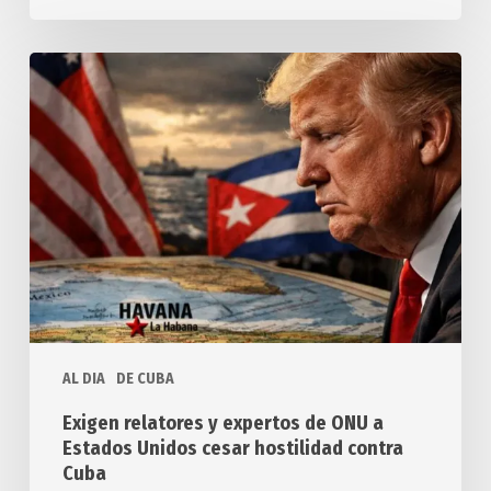
Exigen
relatores
y
expertos
de
ONU
a
Estados
Unidos
cesar
hostilidad
AL DIA
DE CUBA
contra
Cuba
Exigen relatores y expertos de ONU a
Estados Unidos cesar hostilidad contra
Cuba