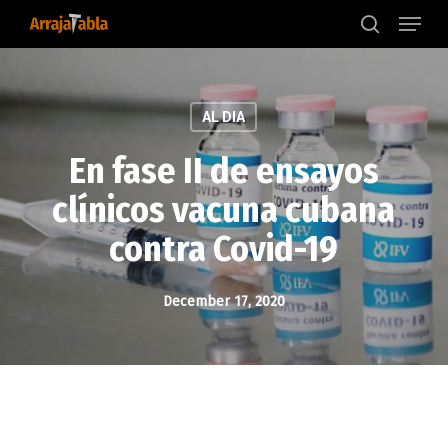
Menu
Skip
to
search
main
content
AL DIA
En fase II de ensayos
clínicos vacuna cubana
contra Covid-19
December 17, 2020