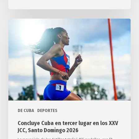
Concluye
Cuba
en
tercer
lugar
en
los
XXV
JCC,
Santo
Domingo
DE CUBA
DEPORTES
2026
Concluye Cuba en tercer lugar en los XXV
JCC, Santo Domingo 2026