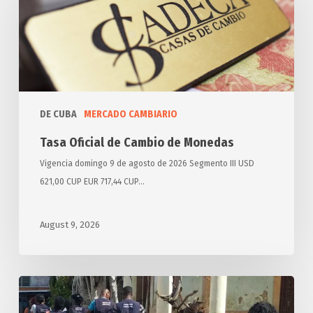
Cambio
de
Monedas
DE CUBA
MERCADO CAMBIARIO
Tasa Oficial de Cambio de Monedas
Vigencia domingo 9 de agosto de 2026 Segmento III USD
621,00 CUP EUR 717,44 CUP…
August 9, 2026
Aplican
sanciones