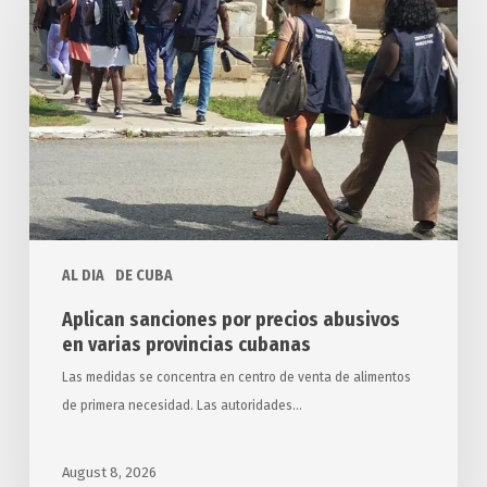
por
precios
abusivos
en
varias
provincias
cubanas
AL DIA
DE CUBA
Aplican sanciones por precios abusivos
en varias provincias cubanas
Las medidas se concentra en centro de venta de alimentos
de primera necesidad. Las autoridades…
August 8, 2026