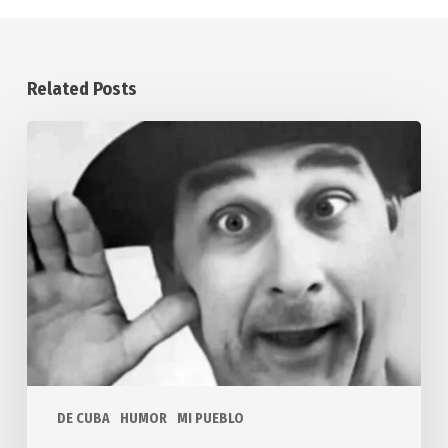
Related Posts
Recordando
a
Centurión
DE CUBA
HUMOR
MI PUEBLO