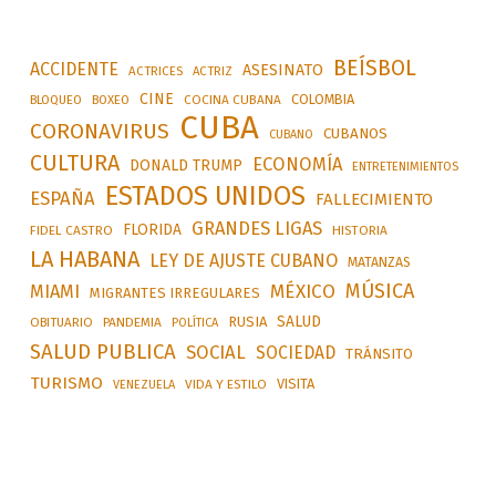
BEÍSBOL
ACCIDENTE
ASESINATO
ACTRICES
ACTRIZ
CINE
COLOMBIA
BLOQUEO
BOXEO
COCINA CUBANA
CUBA
CORONAVIRUS
CUBANOS
CUBANO
CULTURA
ECONOMÍA
DONALD TRUMP
ENTRETENIMIENTOS
ESTADOS UNIDOS
ESPAÑA
FALLECIMIENTO
GRANDES LIGAS
FLORIDA
FIDEL CASTRO
HISTORIA
LA HABANA
LEY DE AJUSTE CUBANO
MATANZAS
MÚSICA
MÉXICO
MIAMI
MIGRANTES IRREGULARES
SALUD
RUSIA
OBITUARIO
PANDEMIA
POLÍTICA
SALUD PUBLICA
SOCIAL
SOCIEDAD
TRÁNSITO
TURISMO
VISITA
VIDA Y ESTILO
VENEZUELA