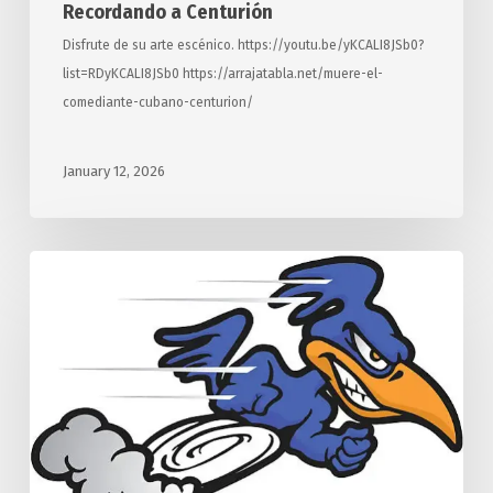
Recordando a Centurión
Disfrute de su arte escénico. https://youtu.be/yKCALI8JSb0?
list=RDyKCALI8JSb0 https://arrajatabla.net/muere-el-
comediante-cubano-centurion/
January 12, 2026
¿De
qué
“negocios”
se
encarga?