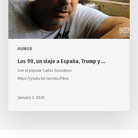
España,
Trump
y
…
HUMOR
Los 90, un viaje a España, Trump y …
Con el popular Carlos Gonzalvos
https://youtu.be/wrzJmLrP8u4
January 3, 2025