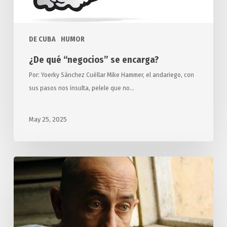
DE CUBA
HUMOR
¿De qué “negocios” se encarga?
Por: Yoerky Sánchez Cuéllar Mike Hammer, el andariego, con
sus pasos nos insulta, pelele que no…
May 25, 2025
Los
90,
un
viaje
a