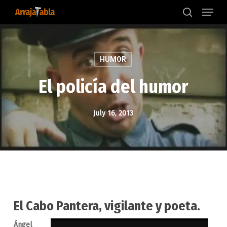
Menu
Skip
to
search
main
content
HUMOR
El policía del humor
July 16, 2013
El Cabo Pantera, vigilante y poeta.
Ángel