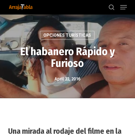
Menu
Skip
to
search
main
content
OPCIONES TURÍSTICAS
El habanero Rápido y
Furioso
April 22, 2016
Una mirada al rodaje del filme en la