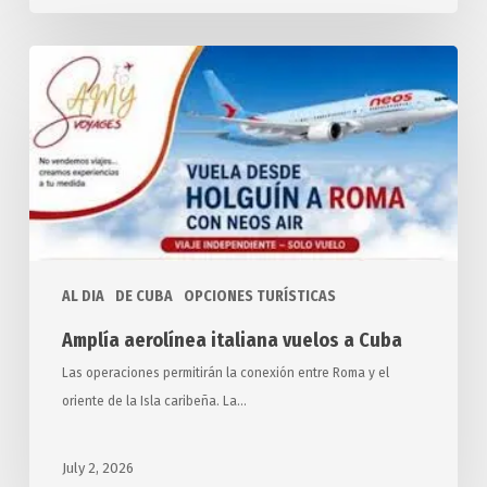
Amplía
aerolínea
italiana
vuelos
a
Cuba
AL DIA
DE CUBA
OPCIONES TURÍSTICAS
Amplía aerolínea italiana vuelos a Cuba
Las operaciones permitirán la conexión entre Roma y el
oriente de la Isla caribeña. La…
July 2, 2026