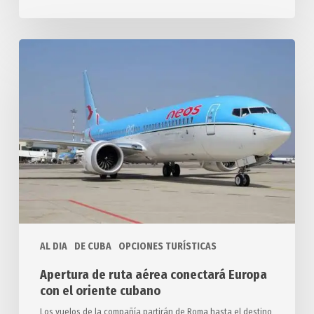
Apertura
de
ruta
aérea
conectará
Europa
con
el
oriente
cubano
AL DIA
DE CUBA
OPCIONES TURÍSTICAS
Apertura de ruta aérea conectará Europa
con el oriente cubano
Los vuelos de la compañía partirán de Roma hasta el destino