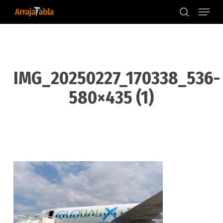
Menu
Skip
to
search
main
content
IMG_20250227_170338_536-
580×435 (1)