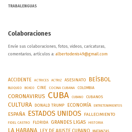
TRABALENGUAS
Colaboraciones
Envíe sus colaboraciones, fotos, videos, caricaturas,
comentarios, artículos a:
albertodenis49@gmail.com
BEÍSBOL
ACCIDENTE
ASESINATO
ACTRICES
ACTRIZ
CINE
COLOMBIA
BLOQUEO
BOXEO
COCINA CUBANA
CUBA
CORONAVIRUS
CUBANOS
CUBANO
CULTURA
ECONOMÍA
DONALD TRUMP
ENTRETENIMIENTOS
ESTADOS UNIDOS
ESPAÑA
FALLECIMIENTO
GRANDES LIGAS
FLORIDA
FIDEL CASTRO
HISTORIA
LA HABANA
LEY DE AJUSTE CUBANO
MATANZAS