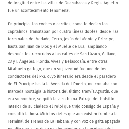
de longitud entre las villas de Guanabacoa y Regla. Aquello
fue un acontecimiento fenomenal.
En principio los coches o carritos, como le decían los
capitalinos, transitaban por cuatro líneas dobles, desde las
terminales del Vedado, Cerro, Jesús del Monte y Príncipe,
hasta San Juan de Dios y el Muelle de Luz, ampliando
después los recorridos a las calles de San Lázaro, Galiano,
23 y J, Ángeles, Florida, Vives y Belascoaín, entre otras.
Mi abuelo gallego, que en su juventud fue uno de los
conductores del P-2, cuyo itinerario era desde el paradero
de El Príncipe hasta la Avenida del Puerto, me contaba con
marcada nostalgia la historia del último tranvía.Agustín, que
era su nombre, se quitó la vieja boina. Extrajo del bolsillo
interior de su chaleco el reloj que trajo consigo de España y
consultó la hora. Miró los rieles que aún existen frente a la
Terminal de Trenes de La Habana, y con voz de gaita apagada
me dijo que a las doce y ocho minutos de la madruga del