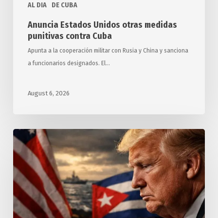
AL DIA
DE CUBA
Anuncia Estados Unidos otras medidas
punitivas contra Cuba
Apunta a la cooperación militar con Rusia y China y sanciona
a funcionarios designados. El…
August 6, 2026
Exigen
relatores
y
expertos
de
ONU
a