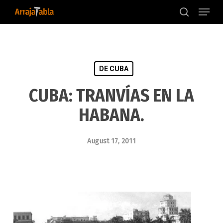
Menu
Skip
to
search
main
content
DE CUBA
CUBA: TRANVÍAS EN LA
HABANA.
August 17, 2011