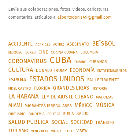
Envíe sus colaboraciones, fotos, videos, caricaturas,
comentarios, artículos a:
albertodenis49@gmail.com
BEÍSBOL
ACCIDENTE
ASESINATO
ACTRICES
ACTRIZ
CINE
COLOMBIA
BLOQUEO
BOXEO
COCINA CUBANA
CUBA
CORONAVIRUS
CUBANOS
CUBANO
CULTURA
ECONOMÍA
DONALD TRUMP
ENTRETENIMIENTOS
ESTADOS UNIDOS
ESPAÑA
FALLECIMIENTO
GRANDES LIGAS
FLORIDA
FIDEL CASTRO
HISTORIA
LA HABANA
LEY DE AJUSTE CUBANO
MATANZAS
MÚSICA
MÉXICO
MIAMI
MIGRANTES IRREGULARES
SALUD
RUSIA
OBITUARIO
PANDEMIA
POLÍTICA
SALUD PUBLICA
SOCIAL
SOCIEDAD
TRÁNSITO
TURISMO
VISITA
VIDA Y ESTILO
VENEZUELA