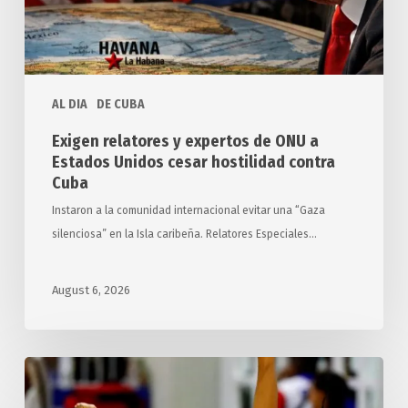
Estados
Unidos
cesar
hostilidad
AL DIA
DE CUBA
contra
Cuba
Exigen relatores y expertos de ONU a
Estados Unidos cesar hostilidad contra
Cuba
Instaron a la comunidad internacional evitar una “Gaza
silenciosa” en la Isla caribeña. Relatores Especiales…
August 6, 2026
Suma
Cuba