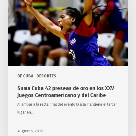
42
preseas
de
oro
en
los
XXV
Juegos
Centroamericano
y
DE CUBA
DEPORTES
del
Suma Cuba 42 preseas de oro en los XXV
Caribe
Juegos Centroamericano y del Caribe
Al arribar a la recta final del evento la isla mantiene el tercer
lugar en…
August 6, 2026