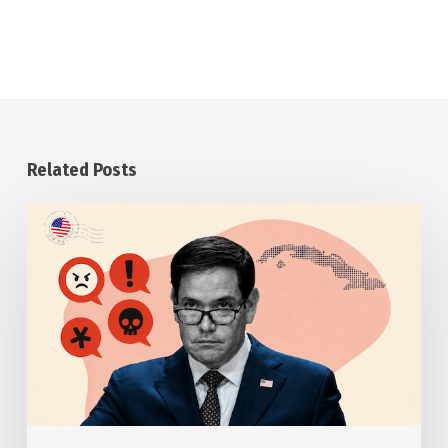
Related Posts
Anuncia
Estados
Unidos
otras
medidas
punitivas
contra
Cuba