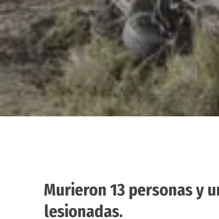
Murieron 13 personas y u
Hit enter to search or ESC to close
lesionadas.