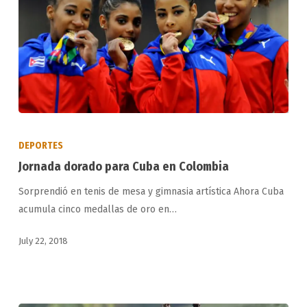
Jornada
dorado
DEPORTES
para
Jornada dorado para Cuba en Colombia
Cuba
Sorprendió en tenis de mesa y gimnasia artística Ahora Cuba
en
acumula cinco medallas de oro en…
Colombia
July 22, 2018