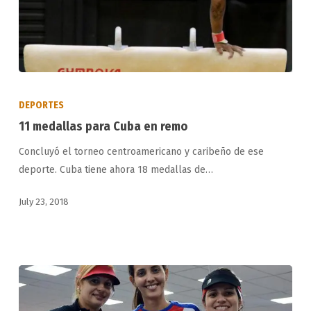
11
medallas
DEPORTES
para
11 medallas para Cuba en remo
Cuba
Concluyó el torneo centroamericano y caribeño de ese
en
deporte. Cuba tiene ahora 18 medallas de…
remo
July 23, 2018