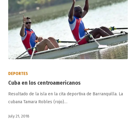
Cuba
en
DEPORTES
los
Cuba en los centroamericanos
centroamericanos
Resultado de la isla en la cita deportiva de Barranquilla. La
cubana Tamara Robles (rojo)…
July 21, 2018