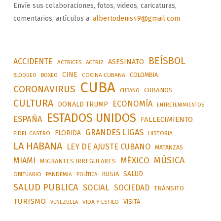
Envíe sus colaboraciones, fotos, videos, caricaturas,
comentarios, artículos a:
albertodenis49@gmail.com
BEÍSBOL
ACCIDENTE
ASESINATO
ACTRICES
ACTRIZ
CINE
COLOMBIA
BLOQUEO
BOXEO
COCINA CUBANA
CUBA
CORONAVIRUS
CUBANOS
CUBANO
CULTURA
ECONOMÍA
DONALD TRUMP
ENTRETENIMIENTOS
ESTADOS UNIDOS
ESPAÑA
FALLECIMIENTO
GRANDES LIGAS
FLORIDA
FIDEL CASTRO
HISTORIA
LA HABANA
LEY DE AJUSTE CUBANO
MATANZAS
MÚSICA
MÉXICO
MIAMI
MIGRANTES IRREGULARES
SALUD
RUSIA
OBITUARIO
PANDEMIA
POLÍTICA
SALUD PUBLICA
SOCIAL
SOCIEDAD
TRÁNSITO
TURISMO
VISITA
VIDA Y ESTILO
VENEZUELA