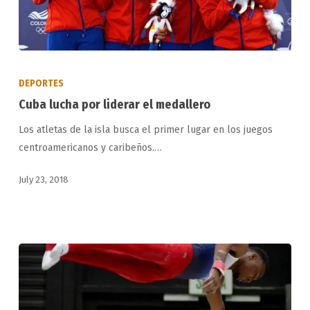
Cuba
lucha
DEPORTES
por
Cuba lucha por liderar el medallero
liderar
Los atletas de la isla busca el primer lugar en los juegos
el
centroamericanos y caribeños.…
medallero
July 23, 2018