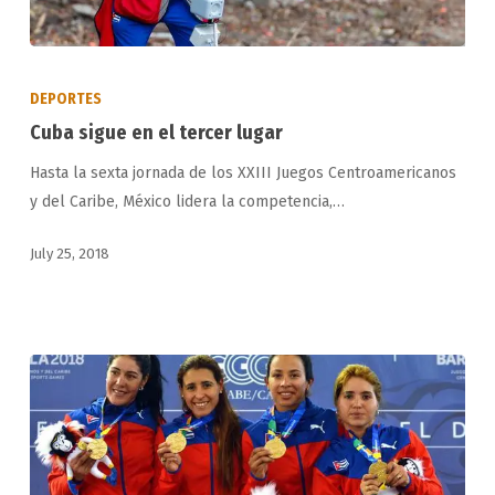
Cuba
sigue
DEPORTES
en
Cuba sigue en el tercer lugar
el
Hasta la sexta jornada de los XXIII Juegos Centroamericanos
tercer
y del Caribe, México lidera la competencia,…
lugar
July 25, 2018