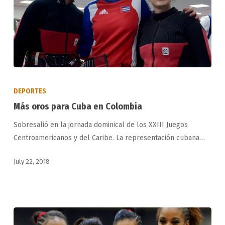
Más
oros
DEPORTES
para
Más oros para Cuba en Colombia
Cuba
Sobresalió en la jornada dominical de los XXIII Juegos
en
Centroamericanos y del Caribe. La representación cubana…
Colombia
July 22, 2018