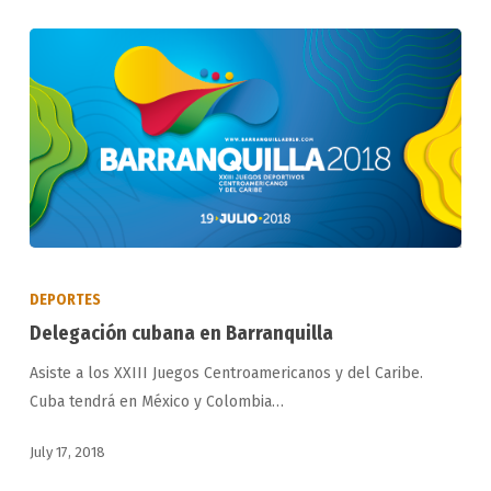
Delegación
cubana
DEPORTES
en
Delegación cubana en Barranquilla
Barranquilla
Asiste a los XXIII Juegos Centroamericanos y del Caribe.
Cuba tendrá en México y Colombia…
July 17, 2018