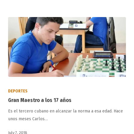
Gran
Maestro
DEPORTES
a
Gran Maestro a los 17 años
los
Es el tercero cubano en alcanzar la norma a esa edad. Hace
17
unos meses Carlos…
años
July 7, 2018