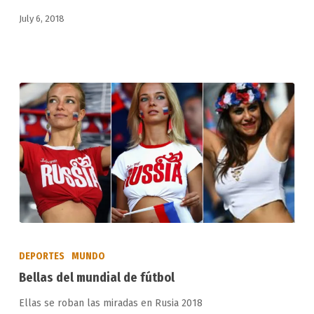
July 6, 2018
Bellas
del
DEPORTES
MUNDO
mundial
Bellas del mundial de fútbol
de
Ellas se roban las miradas en Rusia 2018
fútbol