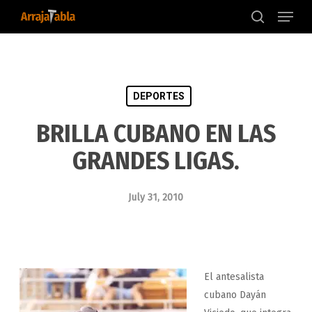
Menu
Skip
to
search
main
content
DEPORTES
BRILLA CUBANO EN LAS
GRANDES LIGAS.
July 31, 2010
El antesalista
cubano Dayán