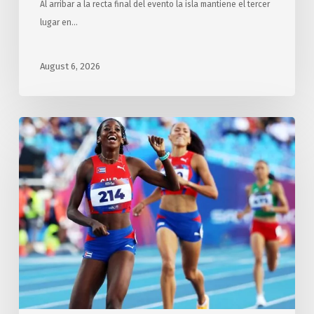
Al arribar a la recta final del evento la isla mantiene el tercer
lugar en…
August 6, 2026
Gana
Cuba
otras
cinco
medallas
de
oro
este
miércoles
en
Santo