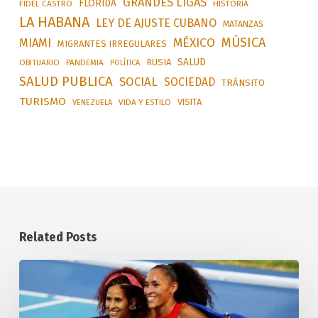
GRANDES LIGAS
FLORIDA
FIDEL CASTRO
HISTORIA
LA HABANA
LEY DE AJUSTE CUBANO
MATANZAS
MÚSICA
MÉXICO
MIAMI
MIGRANTES IRREGULARES
SALUD
RUSIA
OBITUARIO
PANDEMIA
POLÍTICA
SALUD PUBLICA
SOCIAL
SOCIEDAD
TRÁNSITO
TURISMO
VISITA
VIDA Y ESTILO
VENEZUELA
Related Posts
Alcanza
Cuba
ocho