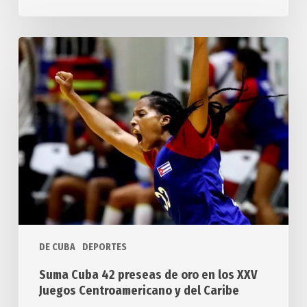
Suma
Cuba
42
preseas
de
oro
en
los
XXV
Juegos
Centroamericano
y
DE CUBA
DEPORTES
del
Suma Cuba 42 preseas de oro en los XXV
Caribe
Juegos Centroamericano y del Caribe