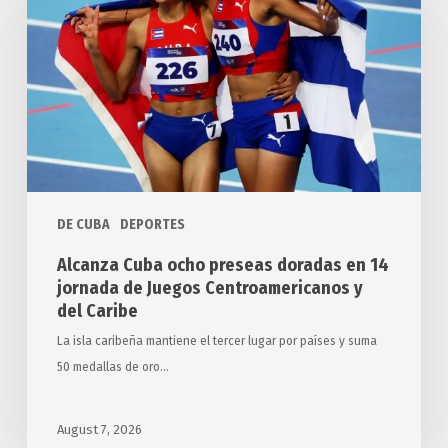
preseas
doradas
en
14
jornada
de
Juegos
Centroamericanos
y
DE CUBA
DEPORTES
del
Alcanza Cuba ocho preseas doradas en 14
Caribe
jornada de Juegos Centroamericanos y
del Caribe
La isla caribeña mantiene el tercer lugar por países y suma
50 medallas de oro…
August 7, 2026