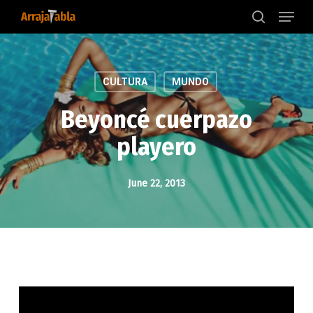
Menu
Skip
to
search
main
content
CULTURA
MUNDO
Beyoncé cuerpazo
playero
June 22, 2013