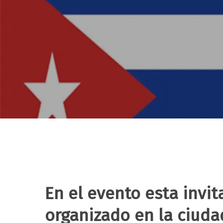
En el evento esta invi
Hit enter to search or ESC to close
organizado en la ciuda