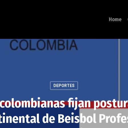
Home
DEPORTES
colombianas fijan postur
tinental de Beisbol Profe