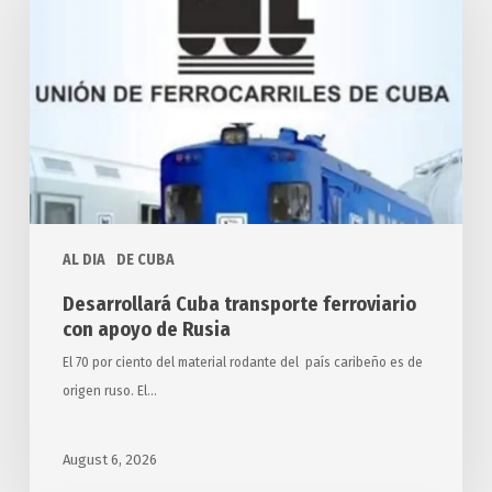
transporte
ferroviario
con
apoyo
de
Rusia
AL DIA
DE CUBA
Desarrollará Cuba transporte ferroviario
con apoyo de Rusia
El 70 por ciento del material rodante del país caribeño es de
origen ruso. El…
August 6, 2026