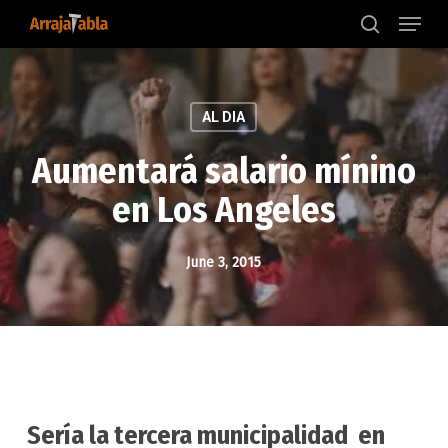
Menu
Skip
to
search
main
content
AL DIA
Aumentará salario mínino
en Los Angeles
June 3, 2015
Sería la tercera municipalidad en