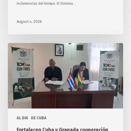
inclemencias del tiempo. El Sistema…
August 4, 2026
Fortalecen
Cuba
y
Granada
cooperación
en
materia
de
educación
AL DIA
DE CUBA
Fortalecen Cuba y Granada cooperación