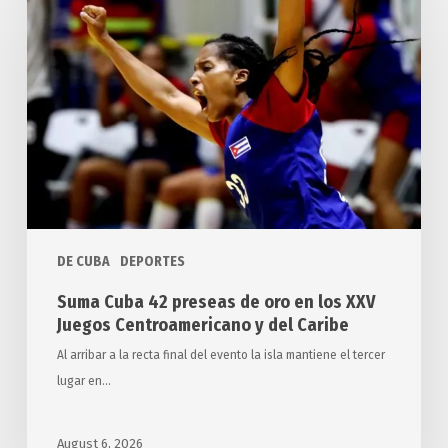
42
preseas
de
oro
en
los
XXV
Juegos
Centroamericano
y
DE CUBA
DEPORTES
del
Suma Cuba 42 preseas de oro en los XXV
Caribe
Juegos Centroamericano y del Caribe
Al arribar a la recta final del evento la isla mantiene el tercer
lugar en…
August 6, 2026