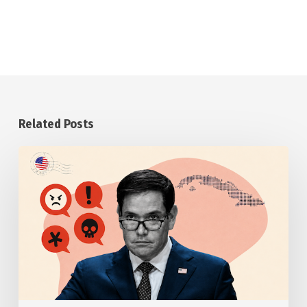
Related Posts
Anuncia
Estados
Unidos
otras
medidas
punitivas
contra
Cuba