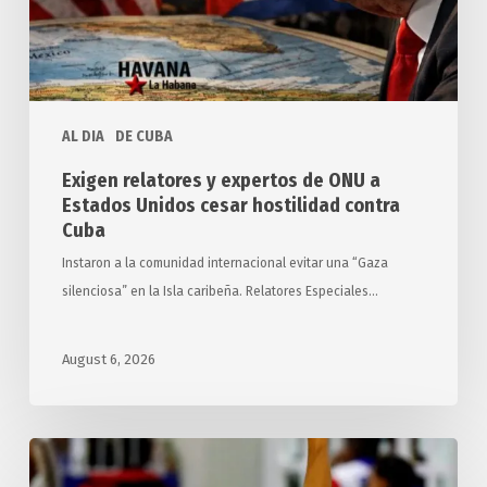
Estados
Unidos
cesar
hostilidad
AL DIA
DE CUBA
contra
Cuba
Exigen relatores y expertos de ONU a
Estados Unidos cesar hostilidad contra
Cuba
Instaron a la comunidad internacional evitar una “Gaza
silenciosa” en la Isla caribeña. Relatores Especiales…
August 6, 2026
Suma
Cuba