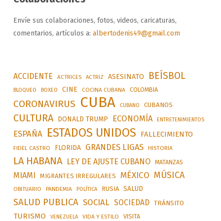
Envíe sus colaboraciones, fotos, videos, caricaturas,
comentarios, artículos a:
albertodenis49@gmail.com
BEÍSBOL
ACCIDENTE
ASESINATO
ACTRICES
ACTRIZ
CINE
COLOMBIA
BLOQUEO
BOXEO
COCINA CUBANA
CUBA
CORONAVIRUS
CUBANOS
CUBANO
CULTURA
ECONOMÍA
DONALD TRUMP
ENTRETENIMIENTOS
ESTADOS UNIDOS
ESPAÑA
FALLECIMIENTO
GRANDES LIGAS
FLORIDA
FIDEL CASTRO
HISTORIA
LA HABANA
LEY DE AJUSTE CUBANO
MATANZAS
MÚSICA
MÉXICO
MIAMI
MIGRANTES IRREGULARES
SALUD
RUSIA
OBITUARIO
PANDEMIA
POLÍTICA
SALUD PUBLICA
SOCIAL
SOCIEDAD
TRÁNSITO
TURISMO
VISITA
VIDA Y ESTILO
VENEZUELA