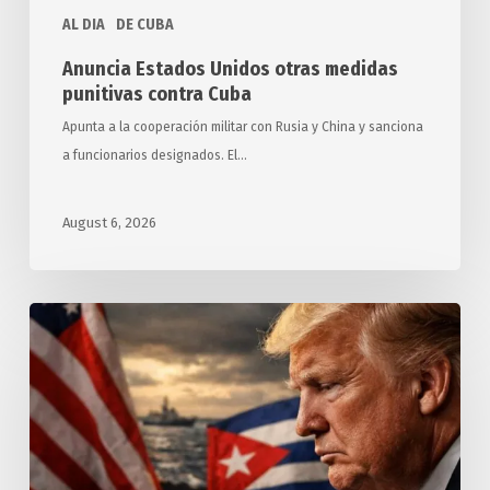
AL DIA
DE CUBA
Anuncia Estados Unidos otras medidas
punitivas contra Cuba
Apunta a la cooperación militar con Rusia y China y sanciona
a funcionarios designados. El…
August 6, 2026
Exigen
relatores
y
expertos
de
ONU
a