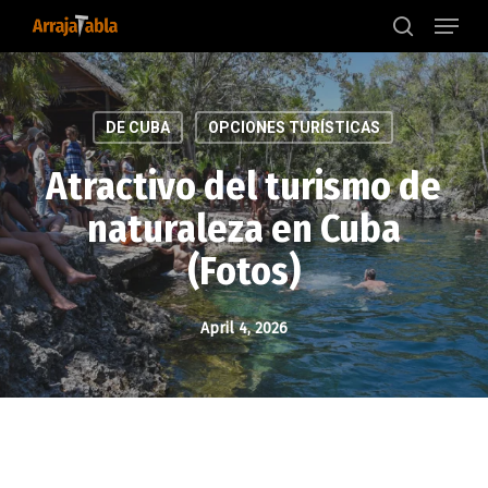
Menu
Skip
to
search
main
content
DE CUBA
OPCIONES TURÍSTICAS
Atractivo del turismo de
naturaleza en Cuba
(Fotos)
April 4, 2026