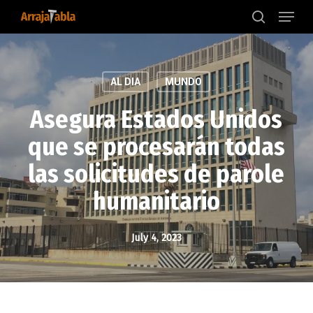
Menu
Skip
to
search
main
content
AL DIA
MUNDO
Asegura Estados Unidos
que se procesarán todas
las solicitudes de parole
humanitario
July 4, 2023