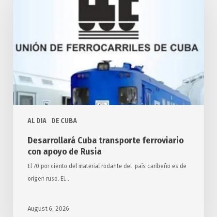
transporte
ferroviario
con
apoyo
de
Rusia
AL DIA
DE CUBA
Desarrollará Cuba transporte ferroviario
con apoyo de Rusia
El 70 por ciento del material rodante del país caribeño es de
origen ruso. El…
August 6, 2026