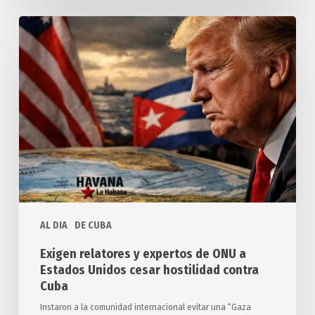
Exigen
relatores
y
expertos
de
ONU
a
Estados
Unidos
cesar
hostilidad
AL DIA
DE CUBA
contra
Cuba
Exigen relatores y expertos de ONU a
Estados Unidos cesar hostilidad contra
Cuba
Instaron a la comunidad internacional evitar una “Gaza