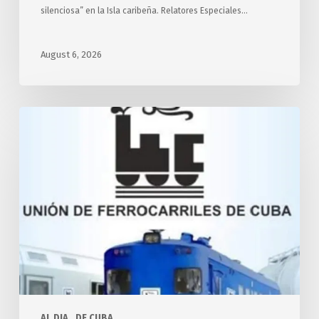
silenciosa” en la Isla caribeña. Relatores Especiales…
August 6, 2026
Desarrollará
Cuba
transporte
ferroviario
con
apoyo
de
Rusia
AL DIA
DE CUBA