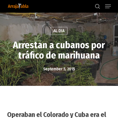
Menu
Skip
to
search
main
content
AL DIA
Arrestan a cubanos por
tráfico de marihuana
September 5, 2015
Operaban el Colorado y Cuba era el