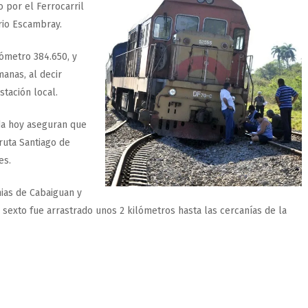
o por el Ferrocarril
rio Escambray.
lómetro 384.650, y
anas, al decir
tación local.
da hoy aseguran que
ruta Santiago de
es.
nias de Cabaiguan y
 sexto fue arrastrado unos 2 kilómetros hasta las cercanías de la