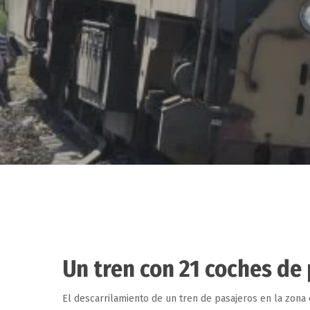
Un tren con 21 coches de 
Hit enter to search or ESC to close
El descarrilamiento de un tren de pasajeros en la zona c