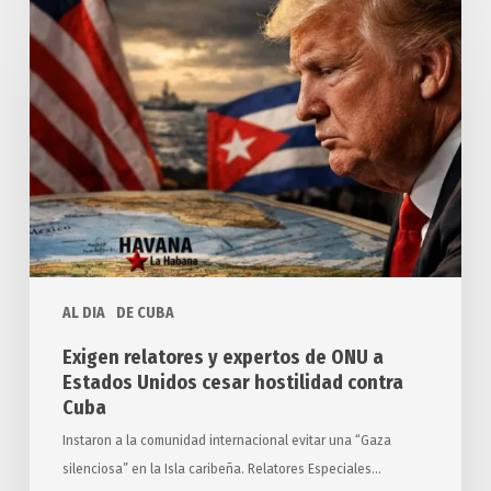
relatores
y
expertos
de
ONU
a
Estados
Unidos
cesar
hostilidad
AL DIA
DE CUBA
contra
Cuba
Exigen relatores y expertos de ONU a
Estados Unidos cesar hostilidad contra
Cuba
Instaron a la comunidad internacional evitar una “Gaza
silenciosa” en la Isla caribeña. Relatores Especiales…