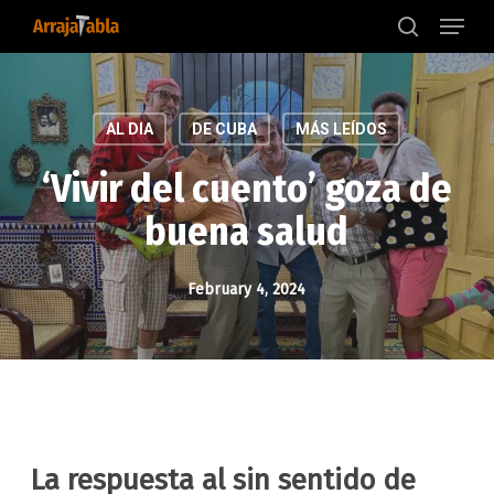
Menu
Skip
to
search
main
content
AL DIA
DE CUBA
MÁS LEÍDOS
‘Vivir del cuento’ goza de
buena salud
February 4, 2024
La respuesta al sin sentido de