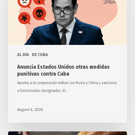
otras
medidas
punitivas
contra
Cuba
AL DIA
DE CUBA
Anuncia Estados Unidos otras medidas
punitivas contra Cuba
Apunta a la cooperación militar con Rusia y China y sanciona
a funcionarios designados. El…
August 6, 2026
Exigen