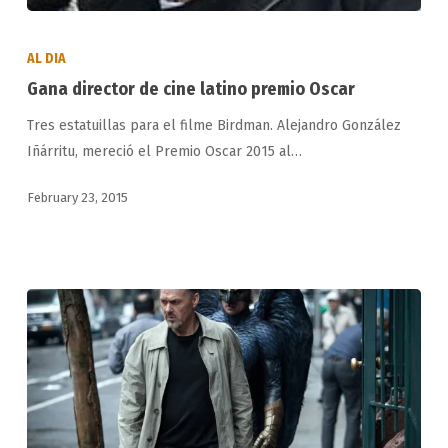
Gana
director
AL DIA
de
Gana director de cine latino premio Oscar
cine
Tres estatuillas para el filme Birdman. Alejandro González
latino
Iñárritu, mereció el Premio Oscar 2015 al…
premio
Oscar
February 23, 2015