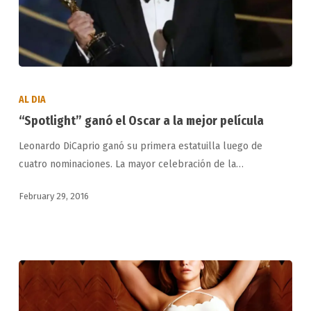
“Spotlight”
ganó
AL DIA
el
“Spotlight” ganó el Oscar a la mejor película
Oscar
Leonardo DiCaprio ganó su primera estatuilla luego de
a
cuatro nominaciones. La mayor celebración de la…
la
mejor
February 29, 2016
película