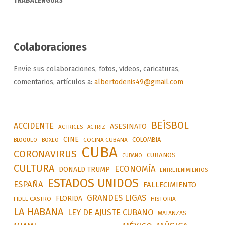
TRABALENGUAS
Colaboraciones
Envíe sus colaboraciones, fotos, videos, caricaturas,
comentarios, artículos a:
albertodenis49@gmail.com
BEÍSBOL
ACCIDENTE
ASESINATO
ACTRICES
ACTRIZ
CINE
COLOMBIA
BLOQUEO
BOXEO
COCINA CUBANA
CUBA
CORONAVIRUS
CUBANOS
CUBANO
CULTURA
ECONOMÍA
DONALD TRUMP
ENTRETENIMIENTOS
ESTADOS UNIDOS
ESPAÑA
FALLECIMIENTO
GRANDES LIGAS
FLORIDA
FIDEL CASTRO
HISTORIA
LA HABANA
LEY DE AJUSTE CUBANO
MATANZAS