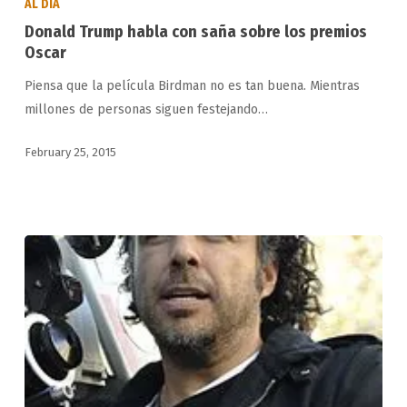
AL DIA
habla
Donald Trump habla con saña sobre los premios
con
Oscar
saña
Piensa que la película Birdman no es tan buena. Mientras
sobre
millones de personas siguen festejando…
los
premios
February 25, 2015
Oscar