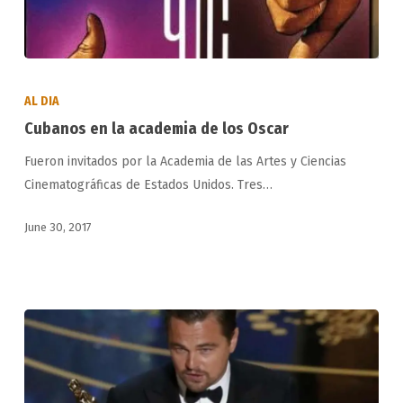
Cubanos
en
AL DIA
la
Cubanos en la academia de los Oscar
academia
Fueron invitados por la Academia de las Artes y Ciencias
de
Cinematográficas de Estados Unidos. Tres…
los
Oscar
June 30, 2017