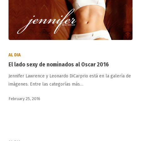
El
lado
AL DIA
sexy
El lado sexy de nominados al Oscar 2016
de
Jennifer Lawrence y Leonardo DiCarprio está en la galería de
nominados
imágenes. Entre las categorías más…
al
Oscar
February 25, 2016
2016
Donald
Trump