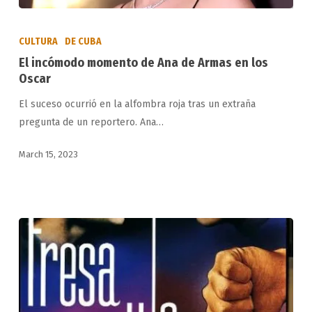
El
incómodo
CULTURA
DE CUBA
momento
El incómodo momento de Ana de Armas en los
de
Oscar
Ana
El suceso ocurrió en la alfombra roja tras un extraña
de
pregunta de un reportero. Ana…
Armas
en
March 15, 2023
los
Oscar