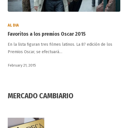
Favoritos
a
AL DIA
los
Favoritos a los premios Oscar 2015
premios
En la lista figuran tres filmes latinos. La 87 edición de los
Oscar
Premios Oscar, se efectuará…
2015
February 21, 2015
MERCADO CAMBIARIO