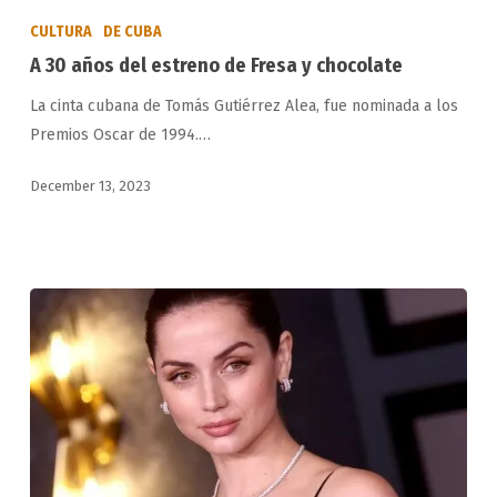
30
CULTURA
DE CUBA
años
A 30 años del estreno de Fresa y chocolate
del
La cinta cubana de Tomás Gutiérrez Alea, fue nominada a los
estreno
Premios Oscar de 1994.…
de
Fresa
December 13, 2023
y
chocolate