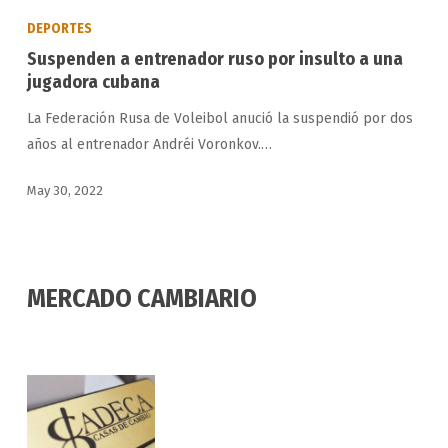
a
DEPORTES
entrenador
Suspenden a entrenador ruso por insulto a una
ruso
jugadora cubana
por
La Federación Rusa de Voleibol anució la suspendió por dos
insulto
años al entrenador Andréi Voronkov.…
a
una
May 30, 2022
jugadora
cubana
MERCADO CAMBIARIO