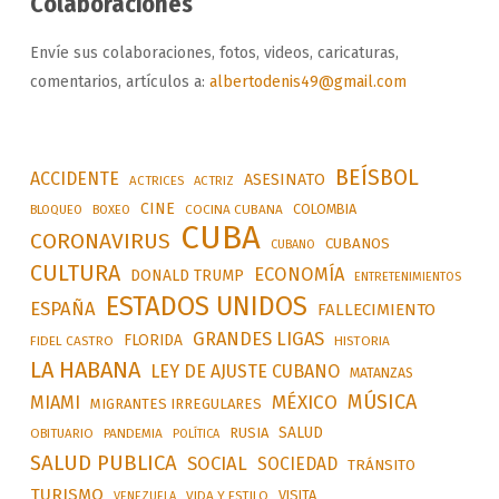
Colaboraciones
Envíe sus colaboraciones, fotos, videos, caricaturas,
comentarios, artículos a:
albertodenis49@gmail.com
BEÍSBOL
ACCIDENTE
ASESINATO
ACTRICES
ACTRIZ
CINE
COLOMBIA
BLOQUEO
BOXEO
COCINA CUBANA
CUBA
CORONAVIRUS
CUBANOS
CUBANO
CULTURA
ECONOMÍA
DONALD TRUMP
ENTRETENIMIENTOS
ESTADOS UNIDOS
ESPAÑA
FALLECIMIENTO
GRANDES LIGAS
FLORIDA
FIDEL CASTRO
HISTORIA
LA HABANA
LEY DE AJUSTE CUBANO
MATANZAS
MÚSICA
MÉXICO
MIAMI
MIGRANTES IRREGULARES
SALUD
RUSIA
OBITUARIO
PANDEMIA
POLÍTICA
SALUD PUBLICA
SOCIAL
SOCIEDAD
TRÁNSITO
TURISMO
VISITA
VIDA Y ESTILO
VENEZUELA