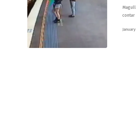
Magull
contar
January
Hit enter to search or ESC to close