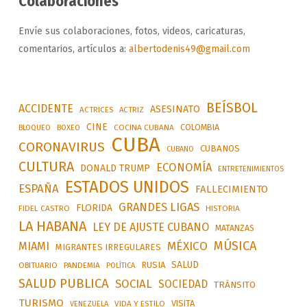
Colaboraciones
Envíe sus colaboraciones, fotos, videos, caricaturas,
comentarios, artículos a:
albertodenis49@gmail.com
BEÍSBOL
ACCIDENTE
ASESINATO
ACTRICES
ACTRIZ
CINE
COLOMBIA
BLOQUEO
BOXEO
COCINA CUBANA
CUBA
CORONAVIRUS
CUBANOS
CUBANO
CULTURA
ECONOMÍA
DONALD TRUMP
ENTRETENIMIENTOS
ESTADOS UNIDOS
ESPAÑA
FALLECIMIENTO
GRANDES LIGAS
FLORIDA
FIDEL CASTRO
HISTORIA
LA HABANA
LEY DE AJUSTE CUBANO
MATANZAS
MÚSICA
MÉXICO
MIAMI
MIGRANTES IRREGULARES
SALUD
RUSIA
OBITUARIO
PANDEMIA
POLÍTICA
SALUD PUBLICA
SOCIAL
SOCIEDAD
TRÁNSITO
TURISMO
VISITA
VIDA Y ESTILO
VENEZUELA