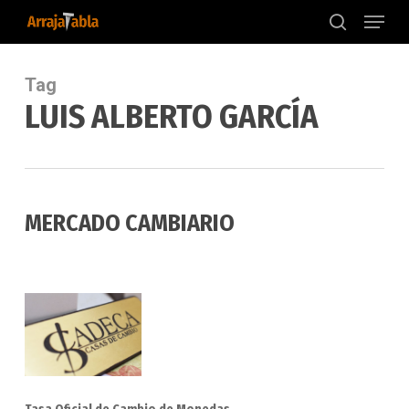
Menu
Skip
to
search
main
content
Tag
LUIS ALBERTO GARCÍA
MERCADO CAMBIARIO