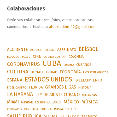
Colaboraciones
Envíe sus colaboraciones, fotos, videos, caricaturas,
comentarios, artículos a:
albertodenis49@gmail.com
BEÍSBOL
ACCIDENTE
ASESINATO
ACTRICES
ACTRIZ
CINE
COLOMBIA
BLOQUEO
BOXEO
COCINA CUBANA
CUBA
CORONAVIRUS
CUBANOS
CUBANO
CULTURA
ECONOMÍA
DONALD TRUMP
ENTRETENIMIENTOS
ESTADOS UNIDOS
ESPAÑA
FALLECIMIENTO
GRANDES LIGAS
FLORIDA
FIDEL CASTRO
HISTORIA
LA HABANA
LEY DE AJUSTE CUBANO
MATANZAS
MÚSICA
MÉXICO
MIAMI
MIGRANTES IRREGULARES
SALUD
RUSIA
OBITUARIO
PANDEMIA
POLÍTICA
SALUD PUBLICA
SOCIAL
SOCIEDAD
TRÁNSITO