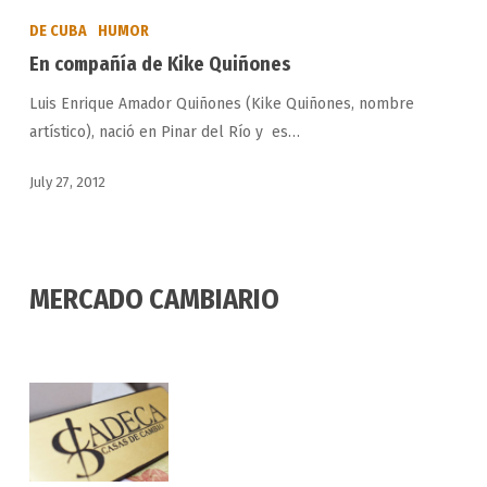
compañía
DE CUBA
HUMOR
de
En compañía de Kike Quiñones
Kike
Luis Enrique Amador Quiñones (Kike Quiñones, nombre
Quiñones
artístico), nació en Pinar del Río y es…
July 27, 2012
MERCADO CAMBIARIO