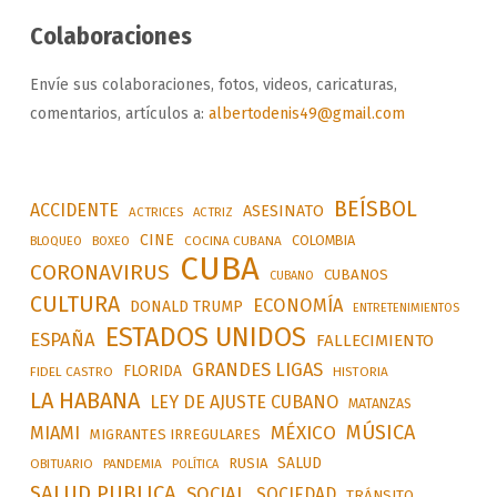
Colaboraciones
Envíe sus colaboraciones, fotos, videos, caricaturas,
comentarios, artículos a:
albertodenis49@gmail.com
BEÍSBOL
ACCIDENTE
ASESINATO
ACTRICES
ACTRIZ
CINE
COLOMBIA
BLOQUEO
BOXEO
COCINA CUBANA
CUBA
CORONAVIRUS
CUBANOS
CUBANO
CULTURA
ECONOMÍA
DONALD TRUMP
ENTRETENIMIENTOS
ESTADOS UNIDOS
ESPAÑA
FALLECIMIENTO
GRANDES LIGAS
FLORIDA
FIDEL CASTRO
HISTORIA
LA HABANA
LEY DE AJUSTE CUBANO
MATANZAS
MÚSICA
MÉXICO
MIAMI
MIGRANTES IRREGULARES
SALUD
RUSIA
OBITUARIO
PANDEMIA
POLÍTICA
SALUD PUBLICA
SOCIAL
SOCIEDAD
TRÁNSITO