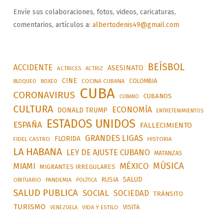
Envíe sus colaboraciones, fotos, videos, caricaturas,
comentarios, artículos a:
albertodenis49@gmail.com
BEÍSBOL
ACCIDENTE
ASESINATO
ACTRICES
ACTRIZ
CINE
COLOMBIA
BLOQUEO
BOXEO
COCINA CUBANA
CUBA
CORONAVIRUS
CUBANOS
CUBANO
CULTURA
ECONOMÍA
DONALD TRUMP
ENTRETENIMIENTOS
ESTADOS UNIDOS
ESPAÑA
FALLECIMIENTO
GRANDES LIGAS
FLORIDA
FIDEL CASTRO
HISTORIA
LA HABANA
LEY DE AJUSTE CUBANO
MATANZAS
MÚSICA
MÉXICO
MIAMI
MIGRANTES IRREGULARES
SALUD
RUSIA
OBITUARIO
PANDEMIA
POLÍTICA
SALUD PUBLICA
SOCIAL
SOCIEDAD
TRÁNSITO
TURISMO
VISITA
VIDA Y ESTILO
VENEZUELA