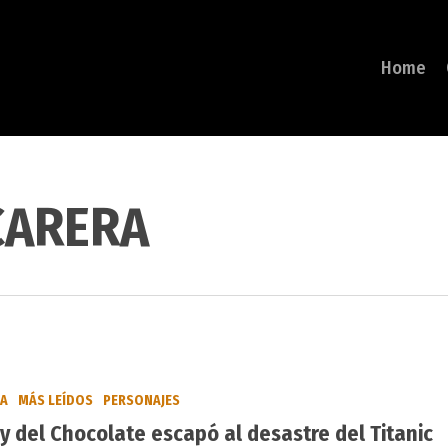
Home
CARERA
BA
MÁS LEÍDOS
PERSONAJES
ey del Chocolate escapó al desastre del Titanic