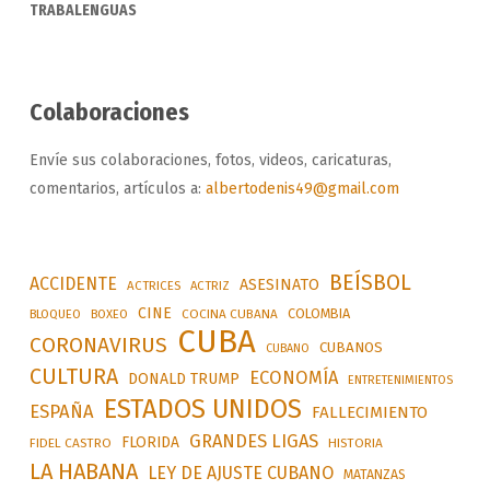
TRABALENGUAS
Colaboraciones
Envíe sus colaboraciones, fotos, videos, caricaturas,
comentarios, artículos a:
albertodenis49@gmail.com
BEÍSBOL
ACCIDENTE
ASESINATO
ACTRICES
ACTRIZ
CINE
COLOMBIA
BLOQUEO
BOXEO
COCINA CUBANA
CUBA
CORONAVIRUS
CUBANOS
CUBANO
CULTURA
ECONOMÍA
DONALD TRUMP
ENTRETENIMIENTOS
ESTADOS UNIDOS
ESPAÑA
FALLECIMIENTO
GRANDES LIGAS
FLORIDA
FIDEL CASTRO
HISTORIA
LA HABANA
LEY DE AJUSTE CUBANO
MATANZAS