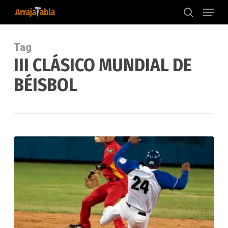
Menu
Skip
to
search
main
content
Tag
III CLÁSICO MUNDIAL DE
BÉISBOL