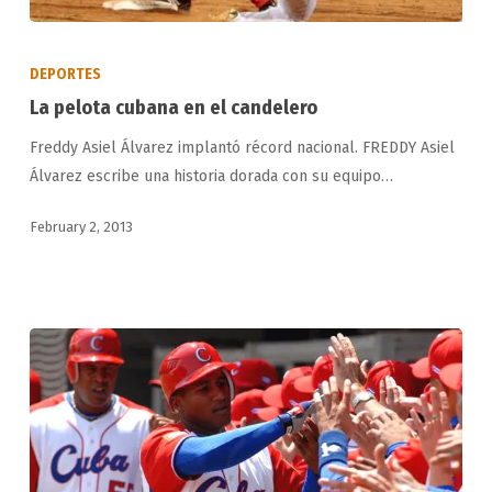
La
pelota
DEPORTES
cubana
La pelota cubana en el candelero
en
Freddy Asiel Álvarez implantó récord nacional. FREDDY Asiel
el
Álvarez escribe una historia dorada con su equipo…
candelero
February 2, 2013