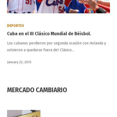
Cuba
en
DEPORTES
el
Cuba en el III Clásico Mundial de Béisbol.
III
Los cubanos perdieron por segunda ocasión con Holanda y
Clásico
volvieron a quedarse fuera del Clásico…
Mundial
de
January 22, 2013
Béisbol.
MERCADO CAMBIARIO