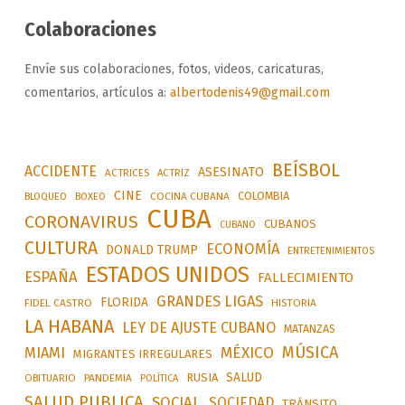
Colaboraciones
Envíe sus colaboraciones, fotos, videos, caricaturas,
comentarios, artículos a:
albertodenis49@gmail.com
BEÍSBOL
ACCIDENTE
ASESINATO
ACTRICES
ACTRIZ
CINE
COLOMBIA
BLOQUEO
BOXEO
COCINA CUBANA
CUBA
CORONAVIRUS
CUBANOS
CUBANO
CULTURA
ECONOMÍA
DONALD TRUMP
ENTRETENIMIENTOS
ESTADOS UNIDOS
ESPAÑA
FALLECIMIENTO
GRANDES LIGAS
FLORIDA
FIDEL CASTRO
HISTORIA
LA HABANA
LEY DE AJUSTE CUBANO
MATANZAS
MÚSICA
MÉXICO
MIAMI
MIGRANTES IRREGULARES
SALUD
RUSIA
OBITUARIO
PANDEMIA
POLÍTICA
SALUD PUBLICA
SOCIAL
SOCIEDAD
TRÁNSITO