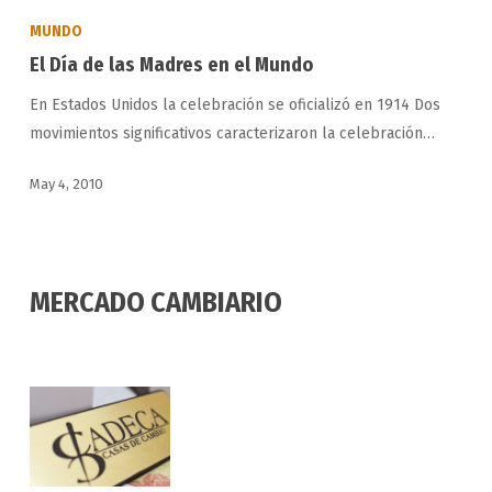
Día
MUNDO
de
El Día de las Madres en el Mundo
las
En Estados Unidos la celebración se oficializó en 1914 Dos
Madres
movimientos significativos caracterizaron la celebración…
en
el
May 4, 2010
Mundo
MERCADO CAMBIARIO