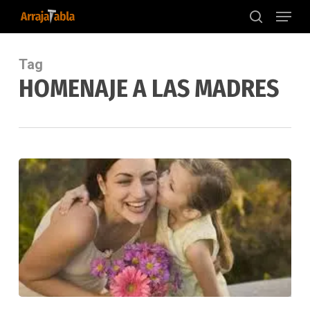
Menu
Skip
to
search
main
content
Tag
HOMENAJE A LAS MADRES
El