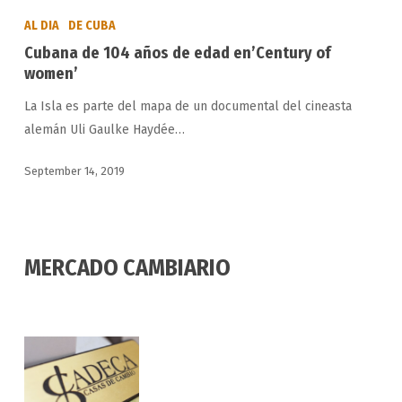
de
AL DIA
DE CUBA
104
Cubana de 104 años de edad en’Century of
años
women’
de
La Isla es parte del mapa de un documental del cineasta
edad
alemán Uli Gaulke Haydée…
en’Century
of
September 14, 2019
women’
MERCADO CAMBIARIO