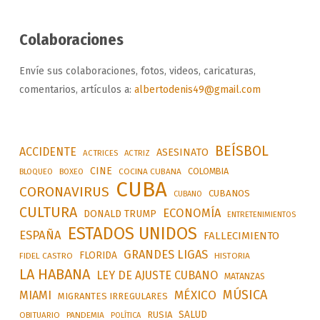
Colaboraciones
Envíe sus colaboraciones, fotos, videos, caricaturas,
comentarios, artículos a:
albertodenis49@gmail.com
BEÍSBOL
ACCIDENTE
ASESINATO
ACTRICES
ACTRIZ
CINE
COLOMBIA
BLOQUEO
BOXEO
COCINA CUBANA
CUBA
CORONAVIRUS
CUBANOS
CUBANO
CULTURA
ECONOMÍA
DONALD TRUMP
ENTRETENIMIENTOS
ESTADOS UNIDOS
ESPAÑA
FALLECIMIENTO
GRANDES LIGAS
FLORIDA
FIDEL CASTRO
HISTORIA
LA HABANA
LEY DE AJUSTE CUBANO
MATANZAS
MÚSICA
MÉXICO
MIAMI
MIGRANTES IRREGULARES
SALUD
RUSIA
OBITUARIO
PANDEMIA
POLÍTICA